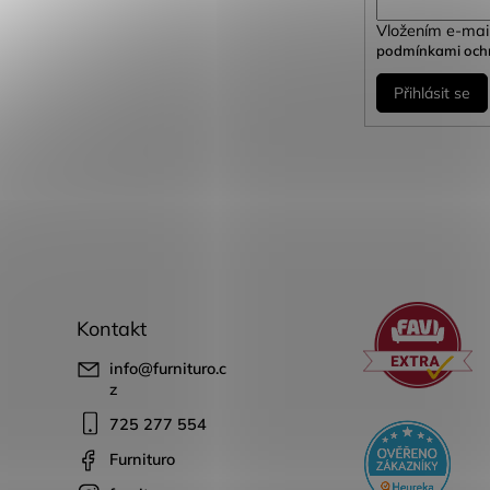
Vložením e-mail
podmínkami ochr
Přihlásit se
Kontakt
info
@
furnituro.c
z
725 277 554
Furnituro