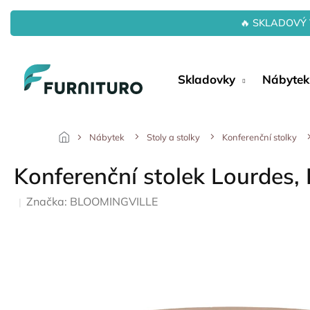
Přejít
na
🔥 SKLADOVÝ 
obsah
Skladovky
Nábytek
Nábytek
Stoly a stolky
Konferenční stolky
Konferenční stolek Lourdes, 
Značka:
BLOOMINGVILLE