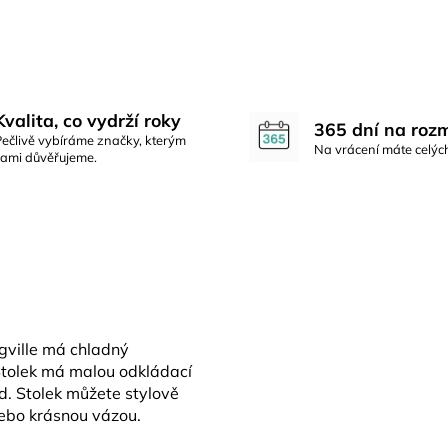
Kvalita, co vydrží roky
365 dní na roz
Pečlivě vybíráme značky, kterým
Na vrácení máte celýc
sami důvěřujeme.
gville má chladný
tolek má malou odkládací
d. Stolek můžete stylově
nebo krásnou vázou.