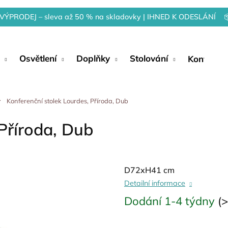
VÝPRODEJ – sleva až 50 % na skladovky | IHNED K ODESLÁNÍ 
Osvětlení
Doplňky
Stolování
Kontakty
Konferenční stolek Lourdes, Příroda, Dub
Příroda, Dub
D72xH41 cm
Detailní informace
Dodání 1-4 týdny
(>