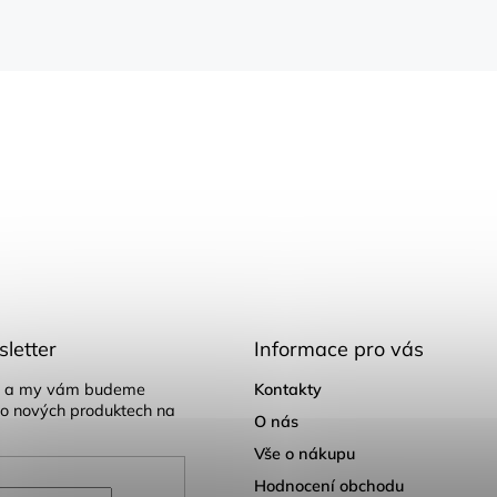
letter
Informace pro vás
il a my vám budeme
Kontakty
 o nových produktech na
O nás
Vše o nákupu
Hodnocení obchodu