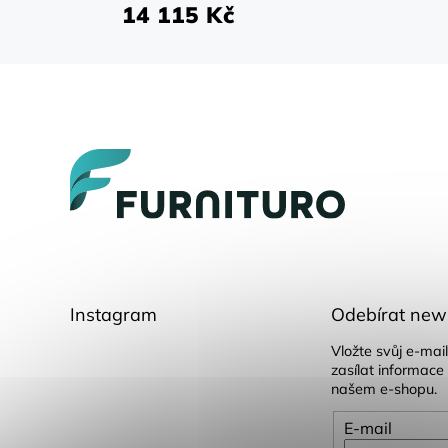
14 115 Kč
Z
á
p
a
t
í
Instagram
Odebírat news
Vložte svůj e-ma
zasílat informace
našem e-shopu.
E-mail