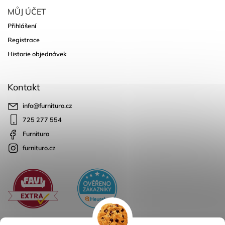
MŮJ ÚČET
Přihlášení
Registrace
Historie objednávek
Kontakt
info
@
furnituro.cz
725 277 554
Furnituro
furnituro.cz