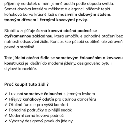
příjemný na dotek a mění jemně odstín podle dopadu světla.
Samet dodává interiéru měkkost a eleganci, přičemž teplá
koňaková barva krásně ladí s
masivním dubovým stolem,
tmavým dřevem i černými kovovými prvky
.
Stabilitu zajišťuje
černá kovová otočná podnož se
čtyřramennou základnou
, která umožňuje pohodlné otáčení bez
nutnosti odsouvání židle. Konstrukce působí subtilně, ale zároveň
pevně a stabilně.
Tato
jídelní otočná židle se sametovým čalouněním a kovovou
konstrukcí
je ideální do moderní jídelny, designového bytu i
stylové kanceláře.
Proč koupit tuto židli?
✔ Luxusní
sametové čalounění
s jemným leskem
✔ Hřejivý
koňakový odstín
pro útulnou atmosféru
✔ Otočná funkce pro vyšší komfort
✔ Pohodlné područky a plnější sedák
✔ Moderní černá kovová podnož
✔ Výrazný designový prvek do jídelny