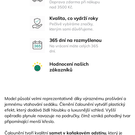
Doprava zdarma při nákupu
nad 3500 Kč.
Kvalita, co vydrží roky
Pečlivě vybíráme značky,
kterým sami důvěřujeme.
365 dní na rozmyšlenou
Na vrácení máte celých 365
dní.
Hodnocení našich
zákazníků
Model působí velmi reprezentativně díky výraznému prošívání a
jemnému vtahování sedáku. Členění čalounění vytváří plastický
efekt, který dodává židli hloubku a luxusnější vzhled. Vyšší
opěradlo plynule navazuje na područky, čímž vzniká pohodlný tvar
připomínající menší křeslo.
Čalounění tvoří kvalitní
samet v koňakovém odstínu
, který je