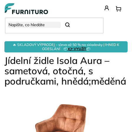
Přejít
na
obsah
Hledat
🔥 SKLADOVÝ VÝPRODEJ – sleva až 50 % na skladovky | IHNED K
ODESLÁNÍ 📦
👉 VYUŽÍT
📦
Jídelní židle Isola Aura –
sametová, otočná, s
područkami, hnědá;měděná