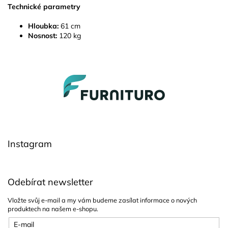
Technické parametry
Hloubka:
61 cm
Nosnost:
120 kg
Z
á
p
a
t
í
Instagram
Odebírat newsletter
Vložte svůj e-mail a my vám budeme zasílat informace o nových
produktech na našem e-shopu.
E-mail