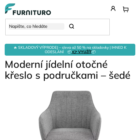
Přejít
na
obsah
Hledat
🔥 SKLADOVÝ VÝPRODEJ – sleva až 50 % na skladovky | IHNED K
ODESLÁNÍ 📦
👉 VYUŽÍT
📦
Moderní jídelní otočné
křeslo s područkami – šedé