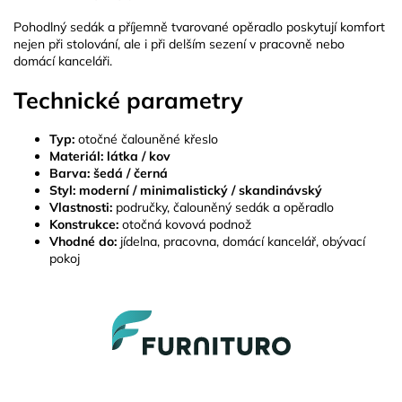
Pohodlný sedák a příjemně tvarované opěradlo poskytují komfort
nejen při stolování, ale i při delším sezení v pracovně nebo
domácí kanceláři.
Technické parametry
Typ:
otočné čalouněné křeslo
Materiál:
látka / kov
Barva:
šedá / černá
Styl:
moderní / minimalistický / skandinávský
Vlastnosti:
područky, čalouněný sedák a opěradlo
Konstrukce:
otočná kovová podnož
Vhodné do:
jídelna, pracovna, domácí kancelář, obývací
pokoj
Z
á
p
a
t