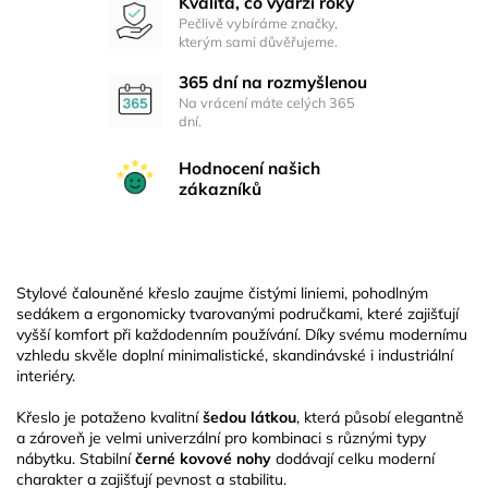
Kvalita, co vydrží roky
Pečlivě vybíráme značky,
kterým sami důvěřujeme.
365 dní na rozmyšlenou
Na vrácení máte celých 365
dní.
Hodnocení našich
zákazníků
Stylové čalouněné křeslo zaujme čistými liniemi, pohodlným
sedákem a ergonomicky tvarovanými područkami, které zajišťují
vyšší komfort při každodenním používání. Díky svému modernímu
vzhledu skvěle doplní minimalistické, skandinávské i industriální
interiéry.
Křeslo je potaženo kvalitní
šedou látkou
, která působí elegantně
a zároveň je velmi univerzální pro kombinaci s různými typy
nábytku. Stabilní
černé kovové nohy
dodávají celku moderní
charakter a zajišťují pevnost a stabilitu.