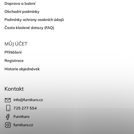
Doprava a balení
Obchodní podmínky
Podmínky ochrany osobních údajů
Často kladené dotazy (FAQ)
MŮJ ÚČET
Přihlášení
Registrace
Historie objednávek
Kontakt
info
@
furnituro.cz
725 277 554
Furnituro
furnituro.cz