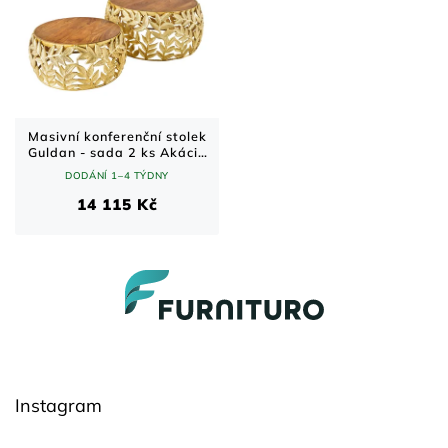
Masivní konferenční stolek
Guldan - sada 2 ks Akácie
70x70 cm
DODÁNÍ 1–4 TÝDNY
14 115 Kč
Z
á
p
a
t
í
Instagram