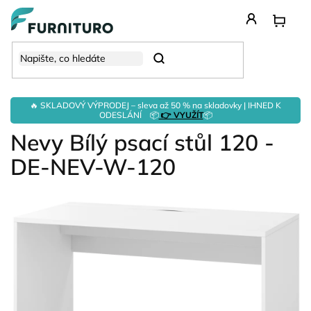
Přejít
na
obsah
Hledat
🔥 SKLADOVÝ VÝPRODEJ – sleva až 50 % na skladovky | IHNED K
ODESLÁNÍ 📦
👉 VYUŽÍT
📦
Nevy Bílý psací stůl 120 -
DE-NEV-W-120