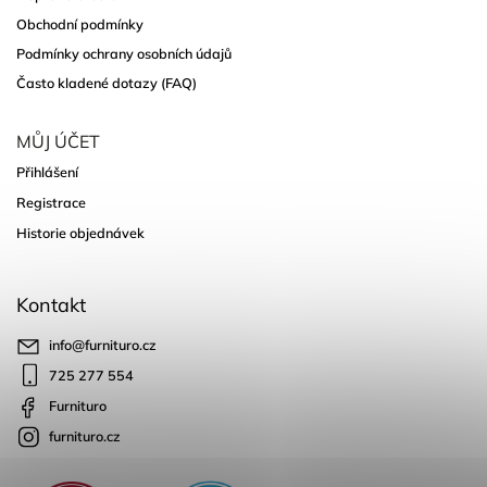
Obchodní podmínky
Podmínky ochrany osobních údajů
Často kladené dotazy (FAQ)
MŮJ ÚČET
Přihlášení
Registrace
Historie objednávek
Kontakt
info
@
furnituro.cz
725 277 554
Furnituro
furnituro.cz