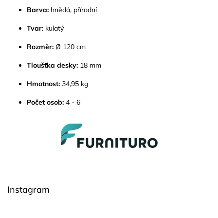
Barva:
hnědá, přírodní
Tvar:
kulatý
Rozměr:
Ø 120 cm
Tloušťka desky:
18 mm
Hmotnost:
34,95 kg
Počet osob:
4 - 6
Z
á
p
a
t
í
Instagram