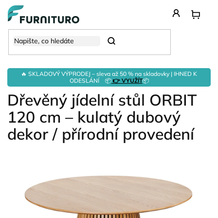
Přejít
na
obsah
Hledat
🔥 SKLADOVÝ VÝPRODEJ – sleva až 50 % na skladovky | IHNED K
ODESLÁNÍ 📦
👉 VYUŽÍT
📦
Dřevěný jídelní stůl ORBIT
120 cm – kulatý dubový
dekor / přírodní provedení