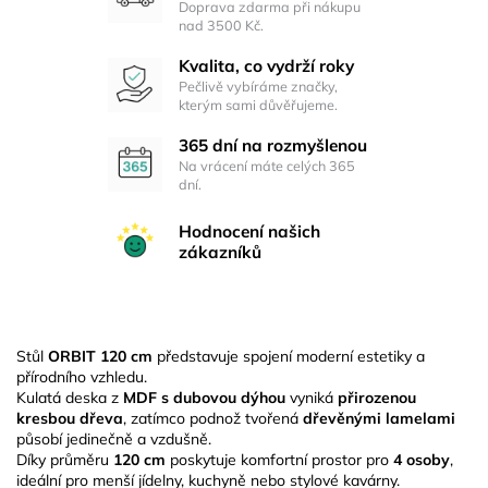
Doprava zdarma při nákupu
nad 3500 Kč.
Kvalita, co vydrží roky
Pečlivě vybíráme značky,
kterým sami důvěřujeme.
365 dní na rozmyšlenou
Na vrácení máte celých 365
dní.
Hodnocení našich
zákazníků
Stůl
ORBIT 120 cm
představuje spojení moderní estetiky a
přírodního vzhledu.
Kulatá deska z
MDF s dubovou dýhou
vyniká
přirozenou
kresbou dřeva
, zatímco podnož tvořená
dřevěnými lamelami
působí jedinečně a vzdušně.
Díky průměru
120 cm
poskytuje komfortní prostor pro
4 osoby
,
ideální pro menší jídelny, kuchyně nebo stylové kavárny.