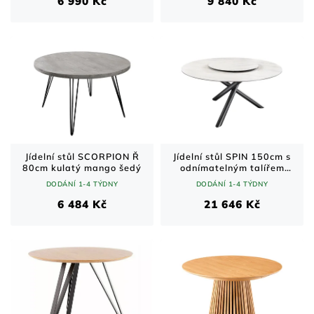
6 990 Kč
9 840 Kč
Jídelní stůl SCORPION Ř
Jídelní stůl SPIN 150cm s
80cm kulatý mango šedý
odnímatelným talířem
keramický mramorový
DODÁNÍ 1-4 TÝDNY
DODÁNÍ 1-4 TÝDNY
vzhled bílý
6 484 Kč
21 646 Kč