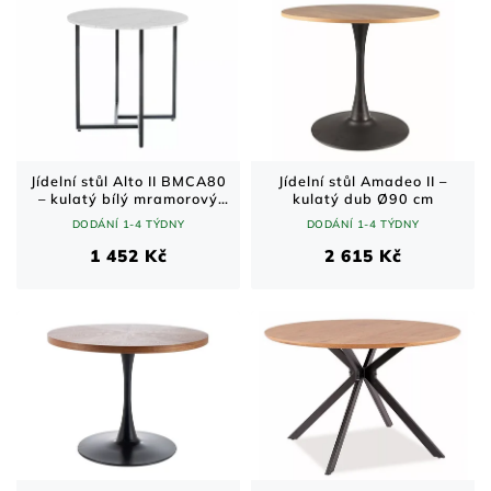
Jídelní stůl Alto II BMCA80
Jídelní stůl Amadeo II –
– kulatý bílý mramorový
kulatý dub Ø90 cm
efekt/černý Ø80 cm
DODÁNÍ 1-4 TÝDNY
DODÁNÍ 1-4 TÝDNY
1 452 Kč
2 615 Kč