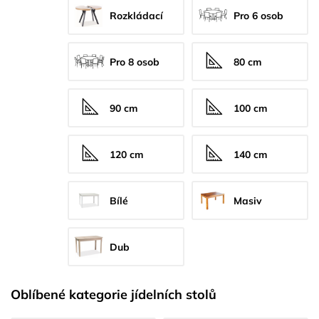
Rozkládací
Pro 6 osob
Pro 8 osob
80 cm
90 cm
100 cm
120 cm
140 cm
Bílé
Masiv
Dub
Oblíbené kategorie jídelních stolů