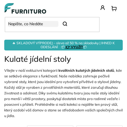
Přejít
na
obsah
Hledat
🔥 SKLADOVÝ VÝPRODEJ – sleva až 50 % na skladovky | IHNED K
ODESLÁNÍ 📦
👉 VYUŽÍT
📦
Kulaté jídelní stoly
Vítejte v naší exkluzivní kategorii
kvalitních kulatých jídelních stolů
, kde
se setkává elegance s funkčností. Naše nabídka zahrnuje pečlivě
vybrané stoly, které jsou ideální pro vytvoření přívětivé a stylové jídelny.
Každý stůl je vyroben z prvotřídních materiálů, které zaručují dlouhou
životnost a odolnost. Díky svému kulatému tvaru jsou naše stoly ideální
pro menší i větší prostory, poskytují dostatek místa pro rodinné večeře i
posezení s přáteli. Prohlédněte si naši kolekci a najděte ten pravý stůl,
který ozdobí váš domov a stane se středobodem vašich společných chvil
u jídla.