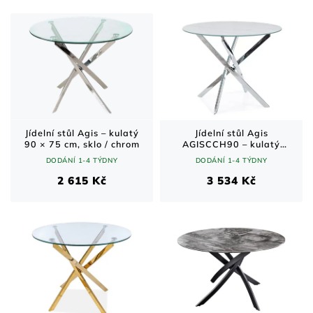
Jídelní stůl Agis – kulatý
Jídelní stůl Agis
90 × 75 cm, sklo / chrom
AGISCCH90 – kulatý
skleněný s chromovanou
DODÁNÍ 1-4 TÝDNY
DODÁNÍ 1-4 TÝDNY
podnoží Ø 90 cm
2 615 Kč
3 534 Kč