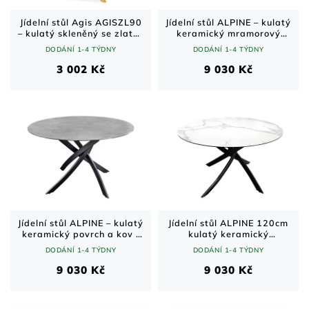
Jídelní stůl Agis AGISZL90
Jídelní stůl ALPINE – kulatý
– kulatý skleněný se zlatou
keramický mramorový
podnoží Ø 90 cm
vzhled a kov / béžový /
DODÁNÍ 1-4 TÝDNY
DODÁNÍ 1-4 TÝDNY
120 cm
3 002 Kč
9 030 Kč
Jídelní stůl ALPINE – kulatý
Jídelní stůl ALPINE 120cm
keramický povrch a kov /
kulatý keramický
antracit / 120 cm
mramorový vzhled bílý
DODÁNÍ 1-4 TÝDNY
DODÁNÍ 1-4 TÝDNY
9 030 Kč
9 030 Kč