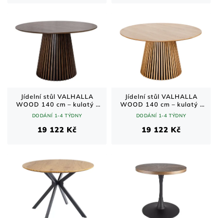
Jídelní stůl VALHALLA
Jídelní stůl VALHALLA
WOOD 140 cm – kulatý /
WOOD 140 cm – kulatý /
hnědý dub / dřevěná
přírodní dub / masivní
DODÁNÍ 1-4 TÝDNY
DODÁNÍ 1-4 TÝDNY
lamelová podnož
dřevo
19 122 Kč
19 122 Kč