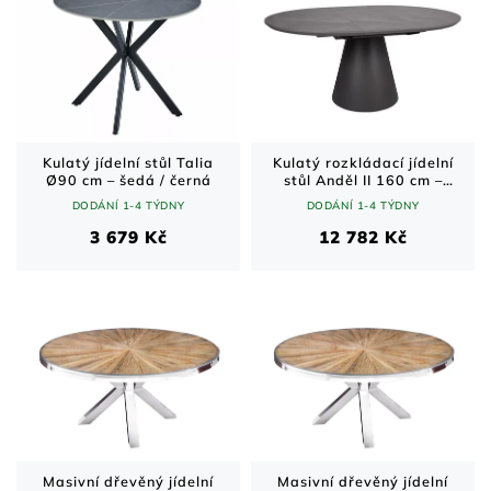
Kulatý jídelní stůl Talia
Kulatý rozkládací jídelní
Ø90 cm – šedá / černá
stůl Anděl II 160 cm –
černý mat / šedý mramor
DODÁNÍ 1-4 TÝDNY
DODÁNÍ 1-4 TÝDNY
3 679 Kč
12 782 Kč
Masivní dřevěný jídelní
Masivní dřevěný jídelní