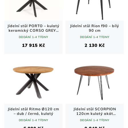
Jídelní stůl PORTO – kulatý
Jídelní stůl Rion f90 – bílý
keramický CORSO GREY /
90 cm
černý mat 120–160 × 120
DODÁNÍ 1-4 TÝDNY
DODÁNÍ 1-4 TÝDNY
cm
17 915 Kč
2 130 Kč
Jídelní stůl Ritmo Ø120 cm
Jídelní stůl SCORPION
– dub / černá, kulatý
120cm kulatý akát
přírodní
DODÁNÍ 1-4 TÝDNY
DODÁNÍ 1-4 TÝDNY