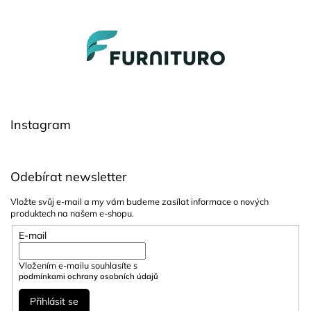
v
l
Z
á
á
d
a
p
c
a
í
t
p
í
r
Instagram
v
k
y
v
Odebírat newsletter
ý
p
Vložte svůj e-mail a my vám budeme zasílat informace o nových
i
produktech na našem e-shopu.
s
u
E-mail
Vložením e-mailu souhlasíte s
podmínkami ochrany osobních údajů
Přihlásit se