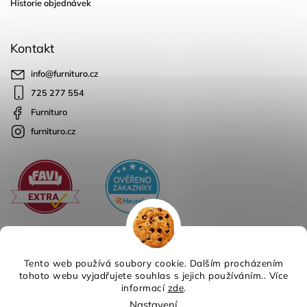
Historie objednávek
Kontakt
info
@
furnituro.cz
725 277 554
Furnituro
furnituro.cz
Tento web používá soubory cookie. Dalším procházením
tohoto webu vyjadřujete souhlas s jejich používáním.. Více
informací
zde
.
Copyright 2026
Furnituro
. Všechna práva vyhrazena.
Nastavení