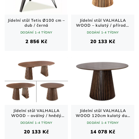
Jídelní stůl Tetis Ø100 cm –
Jídelní stůl VALHALLA
dub / černá
WOOD – kulatý / přírodní
dub / 120–160–200 cm
DODÁNÍ 1-4 TÝDNY
DODÁNÍ 1-4 TÝDNY
2 856 Kč
20 133 Kč
Jídelní stůl VALHALLA
Jídelní stůl VALHALLA
WOOD – oválný / hnědý
WOOD 120cm kulatý dub
dub / 120–160–200 cm
tmavý
DODÁNÍ 1-4 TÝDNY
DODÁNÍ 1-4 TÝDNY
20 133 Kč
14 078 Kč