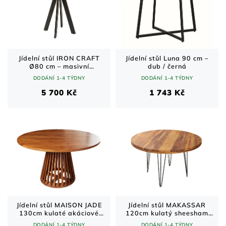
Jídelní stůl IRON CRAFT
Jídelní stůl Luna 90 cm –
Ø80 cm – masivní
dub / černá
mangové dřevo, černé
DODÁNÍ 1-4 TÝDNY
DODÁNÍ 1-4 TÝDNY
kovové nohy
5 700 Kč
1 743 Kč
Jídelní stůl MAISON JADE
Jídelní stůl MAKASSAR
130cm kulaté akáciové
120cm kulatý sheesham
dřevo
dřevo přírodní
DODÁNÍ 1-4 TÝDNY
DODÁNÍ 1-4 TÝDNY