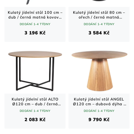
Kulatý jídelní stůl 100 cm –
Kulatý jídelní stůl 80 cm –
dub / černá matná kovová
ořech / černá matná
podnož
podnož
DODÁNÍ 1-4 TÝDNY
DODÁNÍ 1-4 TÝDNY
3 196 Kč
3 584 Kč
Kulatý jídelní stůl ALTO
Kulatý jídelní stůl ANGEL
Ø120 cm – dub / černá
Ø120 cm – dubová dýha /
kovová podnož
kuželová podnož
DODÁNÍ 1-4 TÝDNY
DODÁNÍ 1-4 TÝDNY
2 083 Kč
9 790 Kč