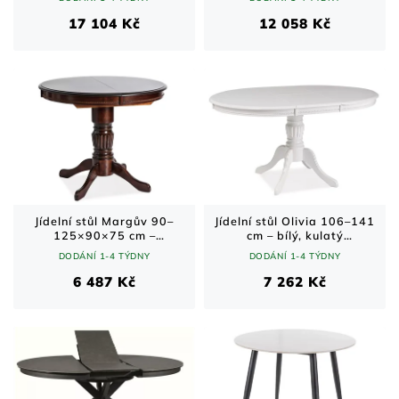
17 104 Kč
12 058 Kč
Jídelní stůl Margův 90–
Jídelní stůl Olivia 106–141
125×90×75 cm –
cm – bílý, kulatý
rozkládací, tmavý ořech
rozkládací
DODÁNÍ 1-4 TÝDNY
DODÁNÍ 1-4 TÝDNY
6 487 Kč
7 262 Kč