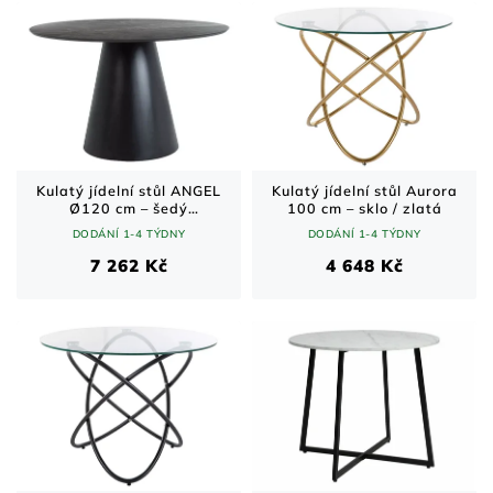
Kulatý jídelní stůl ANGEL
Kulatý jídelní stůl Aurora
Ø120 cm – šedý
100 cm – sklo / zlatá
mramorový efekt / černá
DODÁNÍ 1-4 TÝDNY
DODÁNÍ 1-4 TÝDNY
matná podnož
7 262 Kč
4 648 Kč