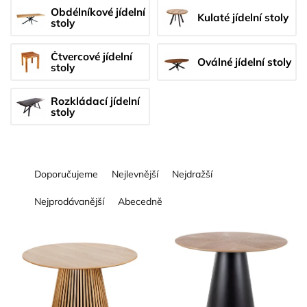
Obdélníkové jídelní
Kulaté jídelní stoly
stoly
Čtvercové jídelní
Oválné jídelní stoly
stoly
Rozkládací jídelní
stoly
Ř
Doporučujeme
Nejlevnější
Nejdražší
a
z
Nejprodávanější
Abecedně
e
n
V
í
ý
p
p
r
i
o
s
d
p