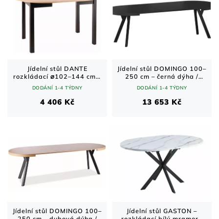
Jídelní stůl DANTE
Jídelní stůl DOMINGO 100–
rozkládací ⌀102–144 cm –
250 cm – černá dýha /
dub artisan / černá matná
černý kov
DODÁNÍ 1-4 TÝDNY
DODÁNÍ 1-4 TÝDNY
konstrukce
4 406 Kč
13 653 Kč
Jídelní stůl DOMINGO 100–
Jídelní stůl GASTON –
250 cm – dubová dýha /
rozkládací bílý mramor /