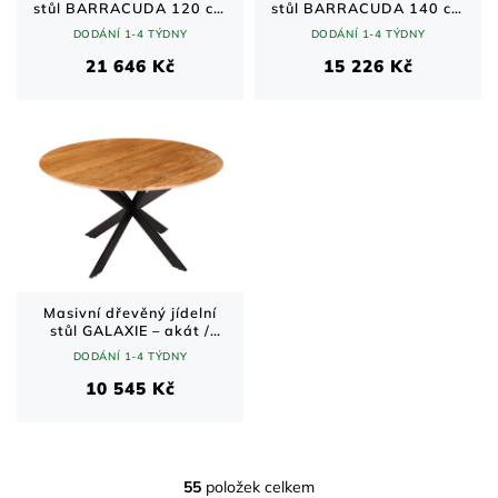
stůl BARRACUDA 120 cm
stůl BARRACUDA 140 cm
– teakové dřevo/sklo,
– teakové dřevo/sklo/ocel,
DODÁNÍ 1-4 TÝDNY
DODÁNÍ 1-4 TÝDNY
kulatý, chromovaná ocel
kulatý design
21 646 Kč
15 226 Kč
Masivní dřevěný jídelní
stůl GALAXIE – akát /
černá kovová podnož /
DODÁNÍ 1-4 TÝDNY
Ø130 cm
10 545 Kč
55
položek celkem
O