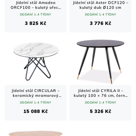
Jídelní stůl Amadeo
Jídelní stůl Aster DCF120 –
ORCF100 – kulatý ořech
kulatý dub Ø120 cm
Ø100 cm
DODÁNÍ 1-4 TÝDNY
DODÁNÍ 1-4 TÝDNY
3 825 Kč
3 776 Kč
Jídelní stůl CIRCULAR –
Jídelní stůl CYRILA II –
keramický mramorový
kulatý 100 × 76 cm, černý
vzhled, černá podnož / bílý
kámen / zlaté detaily
DODÁNÍ 1-4 TÝDNY
DODÁNÍ 1-4 TÝDNY
/ Ø120 cm
15 088 Kč
5 326 Kč