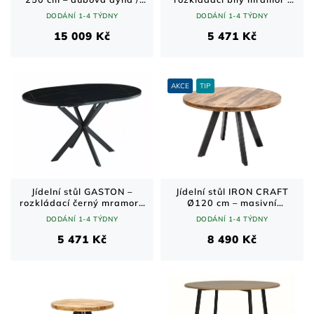
černý kov
černé nohy 100(135)x100
DODÁNÍ 1-4 TÝDNY
DODÁNÍ 1-4 TÝDNY
cm
15 009 Kč
5 471 Kč
AKCE
TIP
Jídelní stůl GASTON –
Jídelní stůl IRON CRAFT
rozkládací černý mramor /
Ø120 cm – masivní
černé nohy 100(135)x100
mangové dřevo, černé
DODÁNÍ 1-4 TÝDNY
DODÁNÍ 1-4 TÝDNY
cm
kovové nohy
5 471 Kč
8 490 Kč