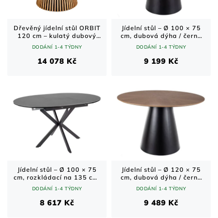
u
r
k
o
t
d
Dřevěný jídelní stůl ORBIT
Jídelní stůl – Ø 100 × 75
120 cm – kulatý dubový
cm, dubová dýha / černá
ů
u
dekor / přírodní provedení
kuželová podnož
DODÁNÍ 1-4 TÝDNY
DODÁNÍ 1-4 TÝDNY
k
t
14 078 Kč
9 199 Kč
ů
Jídelní stůl – Ø 100 × 75
Jídelní stůl – Ø 120 × 75
cm, rozkládací na 135 cm,
cm, dubová dýha / černá
keramická deska / černá
kuželová podnož
DODÁNÍ 1-4 TÝDNY
DODÁNÍ 1-4 TÝDNY
kovová podnož
8 617 Kč
9 489 Kč