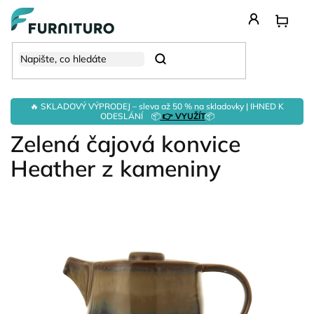
Přejít
na
obsah
Hledat
🔥 SKLADOVÝ VÝPRODEJ – sleva až 50 % na skladovky | IHNED K
ODESLÁNÍ 📦
👉 VYUŽÍT
📦
Zelená čajová konvice
Heather z kameniny