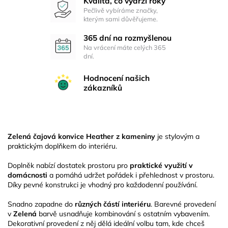
Kvalita, co vydrží roky
Pečlivě vybíráme značky,
kterým sami důvěřujeme.
365 dní na rozmyšlenou
Na vrácení máte celých 365
dní.
Hodnocení našich
zákazníků
Zelená čajová konvice Heather z kameniny
je stylovým a
praktickým doplňkem do interiéru.
Doplněk nabízí dostatek prostoru pro
praktické využití v
domácnosti
a pomáhá udržet pořádek i přehlednost v prostoru.
Díky pevné konstrukci je vhodný pro každodenní používání.
Snadno zapadne do
různých částí interiéru
. Barevné provedení
v
Zelená
barvě usnadňuje kombinování s ostatním vybavením.
Dekorativní provedení z něj dělá ideální volbu tam, kde chceš