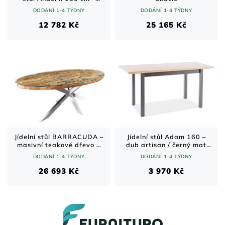
černý mat / šedý mramor
DODÁNÍ 1-4 TÝDNY
DODÁNÍ 1-4 TÝDNY
12 782 Kč
25 165 Kč
Jídelní stůl BARRACUDA –
Jídelní stůl Adam 160 –
masivní teakové dřevo a
dub artisan / černý mat
chromovaná ocel / hnědý /
(120–160 cm)
DODÁNÍ 1-4 TÝDNY
DODÁNÍ 1-4 TÝDNY
220 cm
26 693 Kč
3 970 Kč
Z
á