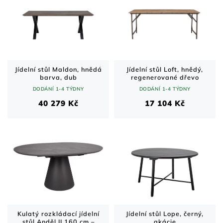
Jídelní stůl Maldon, hnědá
Jídelní stůl Loft, hnědý,
barva, dub
regenerované dřevo
DODÁNÍ 1-4 TÝDNY
DODÁNÍ 1-4 TÝDNY
40 279 Kč
17 104 Kč
Kulatý rozkládací jídelní
Jídelní stůl Lope, černý,
stůl Anděl II 160 cm –
akácie