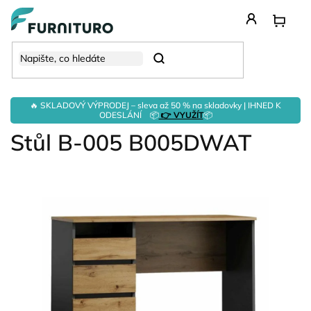
Přejít
na
obsah
Hledat
🔥 SKLADOVÝ VÝPRODEJ – sleva až 50 % na skladovky | IHNED K
ODESLÁNÍ 📦
👉 VYUŽÍT
📦
Stůl B-005 B005DWAT