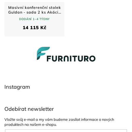
Masivní konferenční stolek
Guldan - sada 2 ks Akácie
70x70 cm
DODÁNÍ 1–4 TÝDNY
14 115 Kč
Z
á
p
a
t
í
Instagram
Odebírat newsletter
Vložte svůj e-mail a my vám budeme zasílat informace o nových
produktech na našem e-shopu.