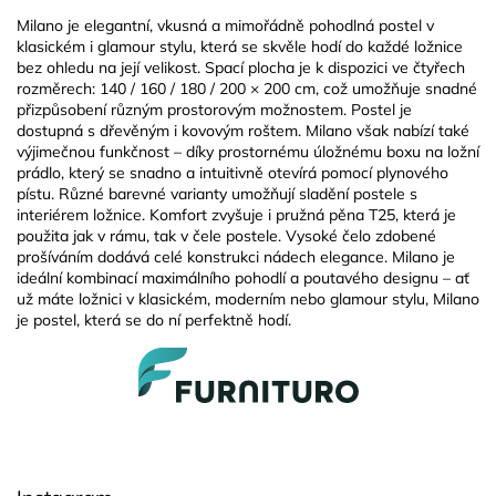
Milano je elegantní, vkusná a mimořádně pohodlná postel v
klasickém i glamour stylu, která se skvěle hodí do každé ložnice
bez ohledu na její velikost. Spací plocha je k dispozici ve čtyřech
rozměrech: 140 / 160 / 180 / 200 × 200 cm, což umožňuje snadné
přizpůsobení různým prostorovým možnostem. Postel je
dostupná s dřevěným i kovovým roštem. Milano však nabízí také
výjimečnou funkčnost – díky prostornému úložnému boxu na ložní
prádlo, který se snadno a intuitivně otevírá pomocí plynového
pístu. Různé barevné varianty umožňují sladění postele s
interiérem ložnice. Komfort zvyšuje i pružná pěna T25, která je
použita jak v rámu, tak v čele postele. Vysoké čelo zdobené
prošíváním dodává celé konstrukci nádech elegance. Milano je
ideální kombinací maximálního pohodlí a poutavého designu – ať
už máte ložnici v klasickém, moderním nebo glamour stylu, Milano
je postel, která se do ní perfektně hodí.
Z
á
p
a
t
í