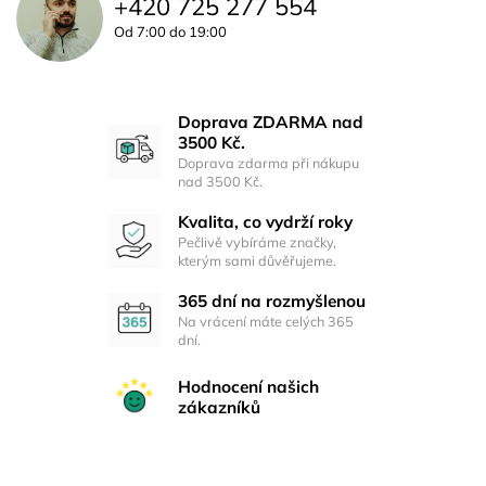
+420 725 277 554
Od 7:00 do 19:00
Doprava ZDARMA nad
3500 Kč.
Doprava zdarma při nákupu
nad 3500 Kč.
Kvalita, co vydrží roky
Pečlivě vybíráme značky,
kterým sami důvěřujeme.
365 dní na rozmyšlenou
Na vrácení máte celých 365
dní.
Hodnocení našich
zákazníků