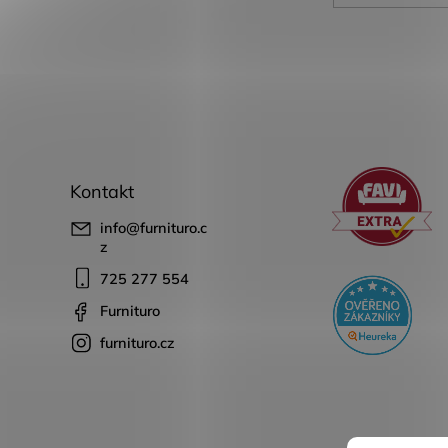
Kontakt
info
@
furnituro.c
z
725 277 554
Furnituro
furnituro.cz