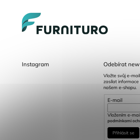
á
p
a
t
í
Instagram
Odebírat news
Vložte svůj e-ma
zasílat informace
našem e-shopu.
E-mail
Vložením e-mail
podmínkami ochr
Přihlásit se