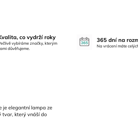
Kvalita, co vydrží roky
365 dní na roz
Pečlivě vybíráme značky, kterým
Na vrácení máte celýc
sami důvěřujeme.
e je elegantní lampa ze
 tvar, který vnáší do