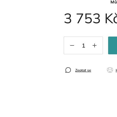
Mů
3 753 K
Zeptat se