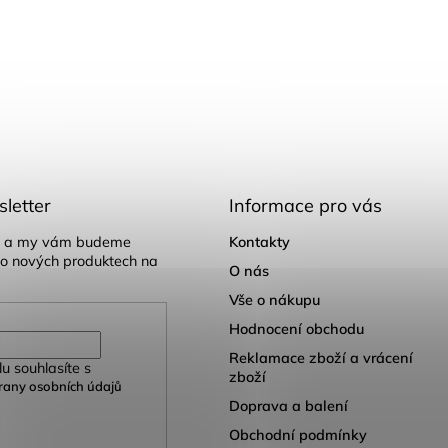
letter
Informace pro vás
il a my vám budeme
Kontakty
 o nových produktech na
O nás
Vše o nákupu
Hodnocení obchodu
Reklamace zboží a vrácení
u souhlasíte s
zboží
any osobních údajů
Doprava a balení
Obchodní podmínky