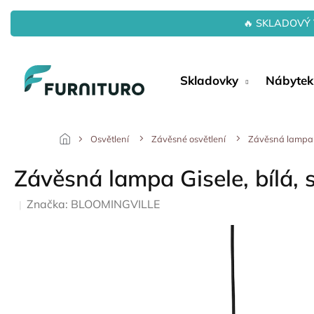
Přejít
na
🔥 SKLADOVÝ 
obsah
Skladovky
Nábytek
Osvětlení
Závěsné osvětlení
Závěsná lampa Gi
Závěsná lampa Gisele, bílá, 
Značka:
BLOOMINGVILLE