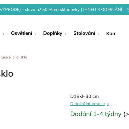
VÝPRODEJ – sleva až 50 % na skladovky | IHNED K ODESLÁNÍ 
Osvětlení
Doplňky
Stolování
Kontakty
sele, bílá, sklo
sklo
D18xH30 cm
Detailní informace
Dodání 1-4 týdny
(>