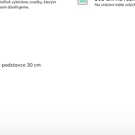
Pečlivě vybíráme značky, kterým
Na vrácení máte celýc
sami důvěřujeme.
ěr podstavce 30 cm