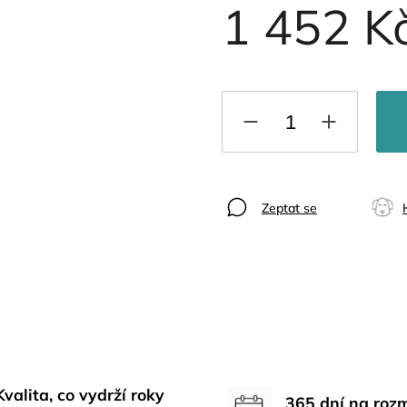
1 452 K
Zeptat se
Kvalita, co vydrží roky
365 dní na roz