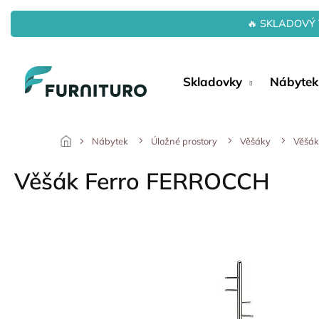
Přejít
na
🔥 SKLADOVÝ 
obsah
Skladovky
Nábytek
Nábytek
Úložné prostory
Věšáky
Věšák
Věšák Ferro FERROCCH