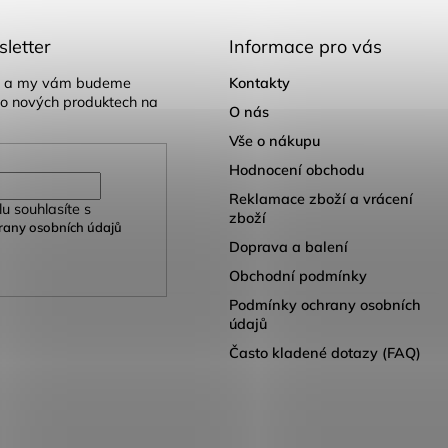
letter
Informace pro vás
il a my vám budeme
Kontakty
 o nových produktech na
O nás
Vše o nákupu
Hodnocení obchodu
Reklamace zboží a vrácení
u souhlasíte s
zboží
any osobních údajů
Doprava a balení
Obchodní podmínky
Podmínky ochrany osobních
údajů
Často kladené dotazy (FAQ)