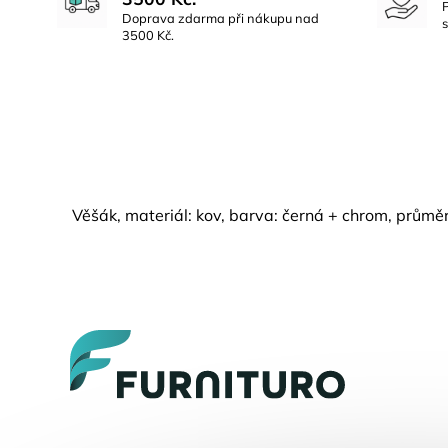
Doprava zdarma při nákupu nad
3500 Kč.
Věšák, materiál: kov, barva: černá + chrom, prům
Z
á
p
a
t
í