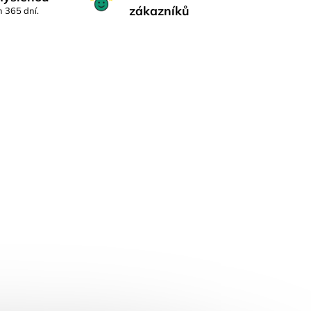
zákazníků
h 365 dní.