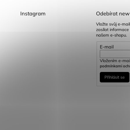
Instagram
Odebírat news
Vložte svůj e-ma
zasílat informace
našem e-shopu.
E-mail
Vložením e-mail
podmínkami ochr
Přihlásit se