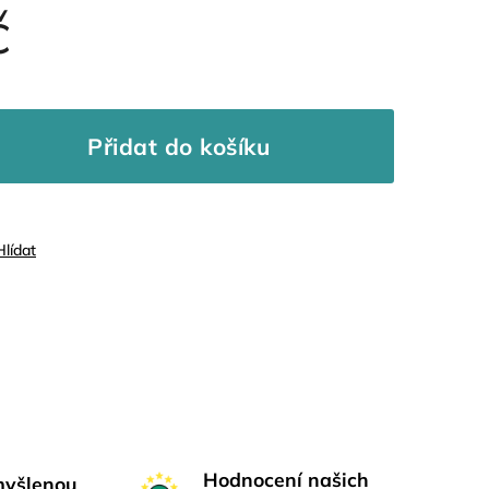
č
Přidat do košíku
Hlídat
Hodnocení našich
myšlenou