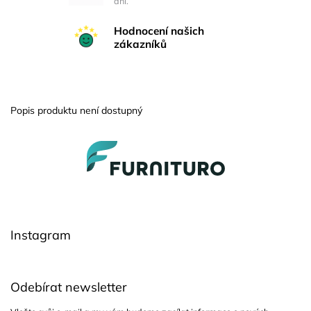
dní.
Hodnocení našich
zákazníků
Popis produktu není dostupný
Z
á
p
a
t
í
Instagram
Odebírat newsletter