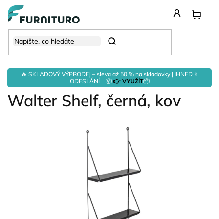
Přejít
na
obsah
Hledat
🔥 SKLADOVÝ VÝPRODEJ – sleva až 50 % na skladovky | IHNED K
ODESLÁNÍ 📦
👉 VYUŽÍT
📦
Walter Shelf, černá, kov