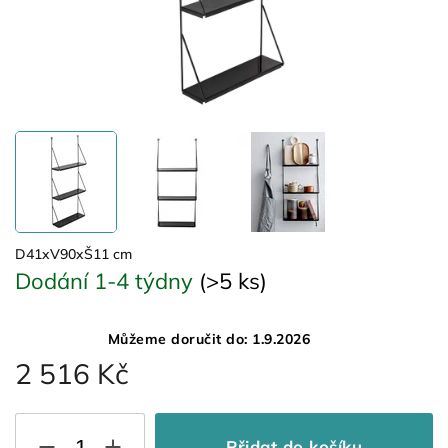
D41xV90xŠ11 cm
Dodání 1-4 týdny
(>5 ks)
Můžeme doručit do:
1.9.2026
2 516 Kč
Přidat do košíku