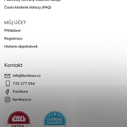
Často kladené dotazy (FAQ)
MŮJ ÚČET
Přihlášení
Registrace
Historie objednávek
Kontakt
info
@
furnituro.cz
725 277 554
Furnituro
furnituro.cz