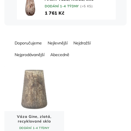
DODÁNÍ 1-4 TÝDNY
(>5 KS)
1 761 Kč
Ř
Doporučujeme
Nejlevnější
Nejdražší
a
z
Nejprodávanější
Abecedně
e
n
V
í
ý
p
p
r
i
o
s
d
p
u
r
k
o
t
d
Váza Gine, zlatá,
recyklované sklo
ů
u
DODÁNÍ 1-4 TÝDNY
k