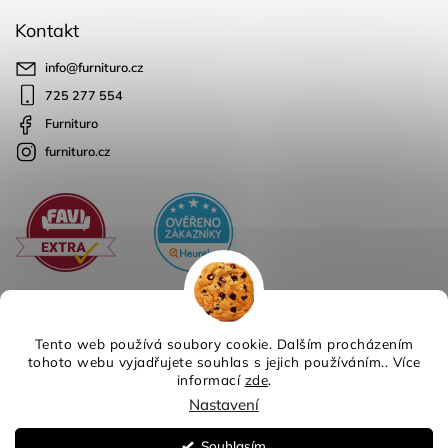
Kontakt
info
@
furnituro.cz
725 277 554
Furnituro
furnituro.cz
Tento web používá soubory cookie. Dalším procházením
tohoto webu vyjadřujete souhlas s jejich používáním.. Více
informací
zde
.
Copyright 2026
Furnituro
. Všechna práva vyhrazena.
Nastavení
Design
Shoptak.cz
| Platforma
Shoptet
Souhlasím