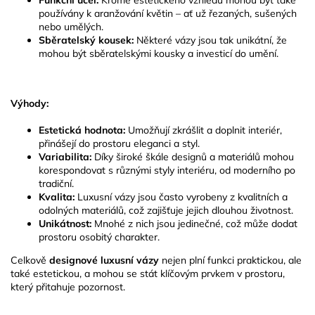
u
používány k aranžování květin – ať už řezaných, sušených
nebo umělých.
Sběratelský kousek:
Některé vázy jsou tak unikátní, že
mohou být sběratelskými kousky a investicí do umění.
Výhody:
Estetická hodnota:
Umožňují zkrášlit a doplnit interiér,
přinášejí do prostoru eleganci a styl.
Variabilita:
Díky široké škále designů a materiálů mohou
korespondovat s různými styly interiéru, od moderního po
tradiční.
Kvalita:
Luxusní vázy jsou často vyrobeny z kvalitních a
odolných materiálů, což zajišťuje jejich dlouhou životnost.
Unikátnost:
Mnohé z nich jsou jedinečné, což může dodat
prostoru osobitý charakter.
Celkově
designové luxusní vázy
nejen plní funkci praktickou, ale
také estetickou, a mohou se stát klíčovým prvkem v prostoru,
který přitahuje pozornost.