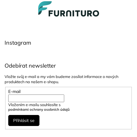
Z
á
p
a
t
í
Instagram
Odebírat newsletter
Vložte svůj e-mail a my vám budeme zasílat informace o nových
produktech na našem e-shopu.
E-mail
Vložením e-mailu souhlasíte s
podmínkami ochrany osobních údajů
Přihlásit se