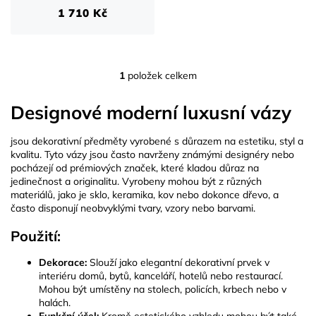
t
1 710 Kč
ů
1
položek celkem
O
v
l
Designové moderní luxusní vázy
á
d
jsou dekorativní předměty vyrobené s důrazem na estetiku, styl a
a
kvalitu. Tyto vázy jsou často navrženy známými designéry nebo
c
pocházejí od prémiových značek, které kladou důraz na
í
jedinečnost a originalitu. Vyrobeny mohou být z různých
p
materiálů, jako je sklo, keramika, kov nebo dokonce dřevo, a
r
často disponují neobvyklými tvary, vzory nebo barvami.
v
k
Použití:
y
v
Dekorace:
Slouží jako elegantní dekorativní prvek v
ý
interiéru domů, bytů, kanceláří, hotelů nebo restaurací.
p
Mohou být umístěny na stolech, policích, krbech nebo v
i
halách.
s
Funkční účel:
Kromě estetického vzhledu mohou být také