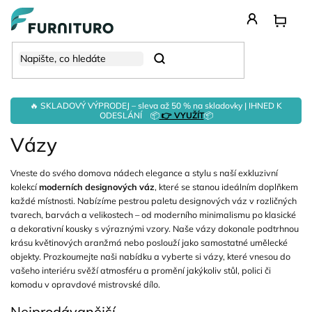
Přejít
na
obsah
Hledat
🔥 SKLADOVÝ VÝPRODEJ – sleva až 50 % na skladovky | IHNED K
ODESLÁNÍ 📦
👉 VYUŽÍT
📦
Vázy
Vneste do svého domova nádech elegance a stylu s naší exkluzivní
kolekcí
moderních designových váz
, které se stanou ideálním doplňkem
každé místnosti. Nabízíme pestrou paletu designových váz v rozličných
tvarech, barvách a velikostech – od moderního minimalismu po klasické
a dekorativní kousky s výraznými vzory. Naše vázy dokonale podtrhnou
krásu květinových aranžmá nebo poslouží jako samostatné umělecké
objekty. Prozkoumejte naši nabídku a vyberte si vázy, které vnesou do
vašeho interiéru svěží atmosféru a promění jakýkoliv stůl, polici či
komodu v opravdové mistrovské dílo.
Nejprodávanější