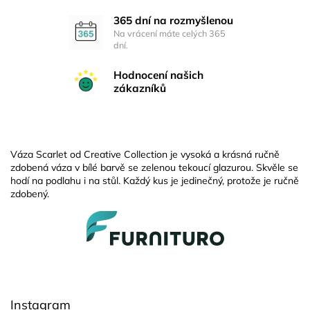
365 dní na rozmyšlenou
Na vrácení máte celých 365
dní.
Hodnocení našich
zákazníků
Váza Scarlet od Creative Collection je vysoká a krásná ručně
zdobená váza v bílé barvě se zelenou tekoucí glazurou. Skvěle se
hodí na podlahu i na stůl. Každý kus je jedinečný, protože je ručně
zdobený.
Z
á
p
a
t
í
Instagram