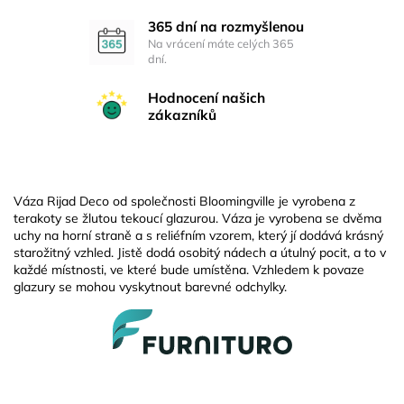
365 dní na rozmyšlenou
Na vrácení máte celých 365
dní.
Hodnocení našich
zákazníků
Váza Rijad Deco od společnosti Bloomingville je vyrobena z
terakoty se žlutou tekoucí glazurou. Váza je vyrobena se dvěma
uchy na horní straně a s reliéfním vzorem, který jí dodává krásný
starožitný vzhled. Jistě dodá osobitý nádech a útulný pocit, a to v
každé místnosti, ve které bude umístěna. Vzhledem k povaze
glazury se mohou vyskytnout barevné odchylky.
Z
á
p
a
t