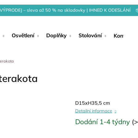
VÝPRODEJ – sleva až 50 % na skladovky | IHNED K ODESLÁNÍ 
Osvětlení
Doplňky
Stolování
Kontakty
erakota
terakota
D15xH35,5 cm
Detailní informace
Dodání 1-4 týdny
(>