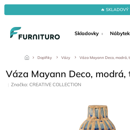
Přejít
na
🔥 SKLADOVÝ 
obsah
Skladovky
Nábytek
Doplňky
Vázy
Váza Mayann Deco, modrá, t
Váza Mayann Deco, modrá, 
Značka:
CREATIVE COLLECTION