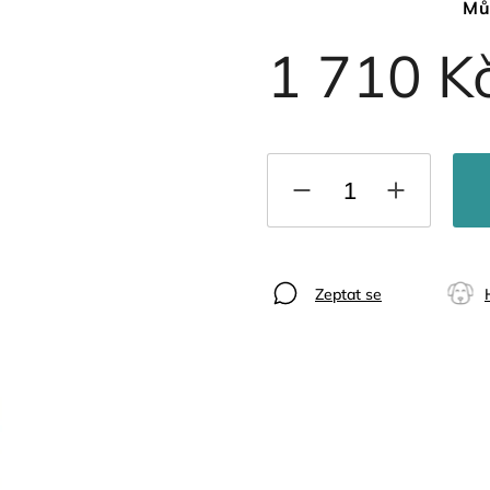
Mů
1 710 K
Zeptat se