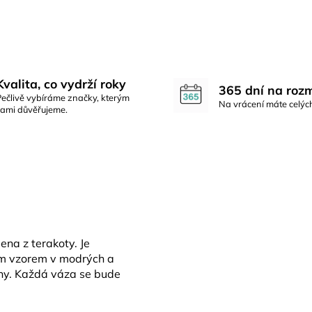
Kvalita, co vydrží roky
365 dní na roz
Pečlivě vybíráme značky, kterým
Na vrácení máte celýc
sami důvěřujeme.
na z terakoty. Je
ím vzorem v modrých a
iny. Každá váza se bude