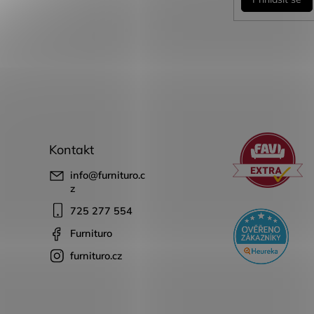
Kontakt
info
@
furnituro.c
z
725 277 554
Furnituro
furnituro.cz