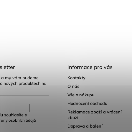
letter
Informace pro vás
il a my vám budeme
Kontakty
 o nových produktech na
O nás
Vše o nákupu
Hodnocení obchodu
Reklamace zboží a vrácení
u souhlasíte s
zboží
any osobních údajů
Doprava a balení