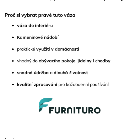
Proč si vybrat právě tuto váza
váza do interiéru
Kameninové nádobí
praktické
využití v domácnosti
vhodný do
obývacího pokoje, jídelny i chodby
snadná údržba
a
dlouhá životnost
kvalitní zpracování
pro každodenní používání
Z
á
p
a
t
í