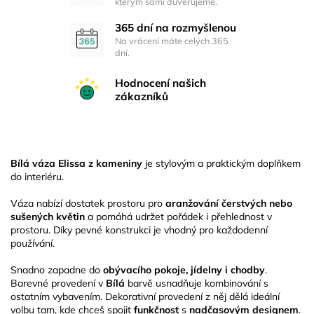
kterým sami důvěřujeme.
365 dní na rozmyšlenou
Na vrácení máte celých 365
dní.
Hodnocení našich
zákazníků
Bílá váza Elissa z kameniny
je stylovým a praktickým doplňkem
do interiéru.
Váza nabízí dostatek prostoru pro
aranžování čerstvých nebo
sušených květin
a pomáhá udržet pořádek i přehlednost v
prostoru. Díky pevné konstrukci je vhodný pro každodenní
používání.
Snadno zapadne do
obývacího pokoje, jídelny i chodby
.
Barevné provedení v
Bílá
barvě usnadňuje kombinování s
ostatním vybavením. Dekorativní provedení z něj dělá ideální
volbu tam, kde chceš spojit
funkčnost
s
nadčasovým designem
.