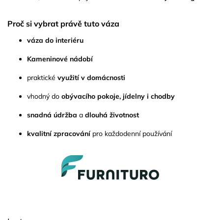
Proč si vybrat právě tuto váza
váza do interiéru
Kameninové nádobí
praktické
využití v domácnosti
vhodný do
obývacího pokoje, jídelny i chodby
snadná údržba
a
dlouhá životnost
kvalitní zpracování
pro každodenní používání
Z
á
p
a
t
í