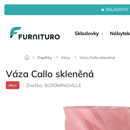
Přejít
na
🔥 SKLADOVÝ 
obsah
Skladovky
Nábytek
Doplňky
Vázy
Váza Callo skleněná
Váza Callo skleněná
Značka:
BLOOMINGVILLE
Akce