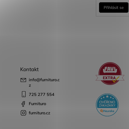
Přihlásit se
Kontakt
info
@
furnituro.c
z
725 277 554
Furnituro
furnituro.cz