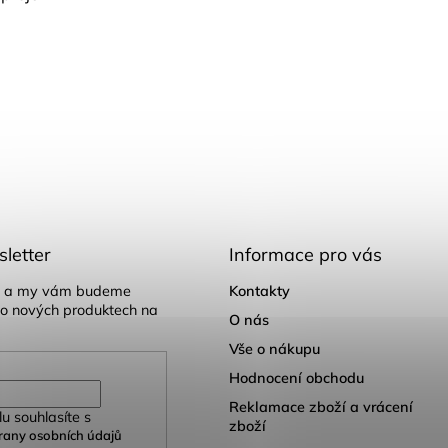
letter
Informace pro vás
il a my vám budeme
Kontakty
 o nových produktech na
O nás
Vše o nákupu
Hodnocení obchodu
Reklamace zboží a vrácení
u souhlasíte s
zboží
any osobních údajů