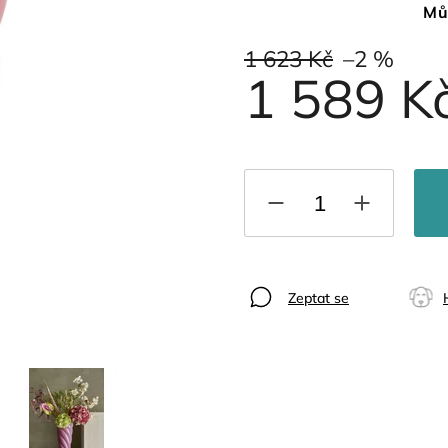
Mů
1 623 Kč
–2 %
1 589 K
Zeptat se