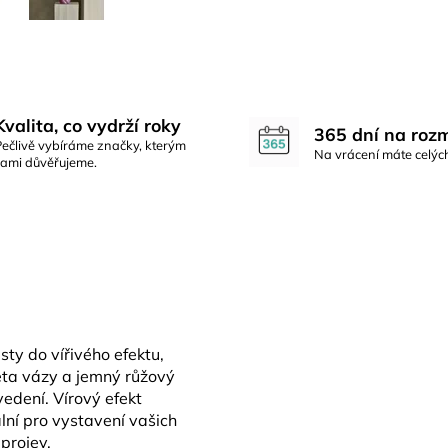
Kvalita, co vydrží roky
365 dní na roz
Pečlivě vybíráme značky, kterým
Na vrácení máte celýc
sami důvěřujeme.
sty do vířivého efektu,
ueta vázy a jemný růžový
edení. Vírový efekt
lní pro vystavení vašich
projev.