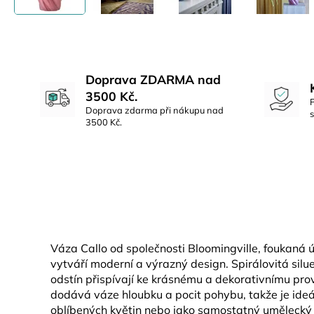
Doprava ZDARMA nad
3500 Kč.
Doprava zdarma při nákupu nad
3500 Kč.
Váza Callo od společnosti Bloomingville, foukaná ú
vytváří moderní a výrazný design. Spirálovitá sil
odstín přispívají ke krásnému a dekorativnímu prov
dodává váze hloubku a pocit pohybu, takže je ideá
oblíbených květin nebo jako samostatný umělecký 