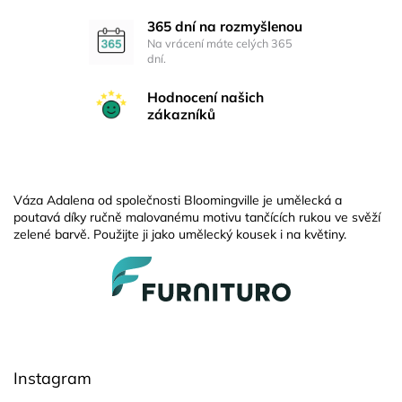
365 dní na rozmyšlenou
Na vrácení máte celých 365
dní.
Hodnocení našich
zákazníků
Váza Adalena od společnosti Bloomingville je umělecká a
poutavá díky ručně malovanému motivu tančících rukou ve svěží
zelené barvě. Použijte ji jako umělecký kousek i na květiny.
Z
á
p
a
t
í
Instagram