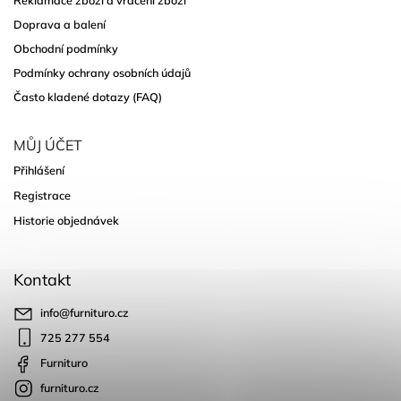
Doprava a balení
Obchodní podmínky
Podmínky ochrany osobních údajů
Často kladené dotazy (FAQ)
MŮJ ÚČET
Přihlášení
Registrace
Historie objednávek
Kontakt
info
@
furnituro.cz
725 277 554
Furnituro
furnituro.cz