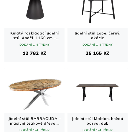
Kulatý rozkládací jídelní
Jídelní stůl Lope, černý,
stůl Anděl II 160 cm –
akácie
černý mat / šedý mramor
DODÁNÍ 1-4 TÝDNY
DODÁNÍ 1-4 TÝDNY
12 782 Kč
25 165 Kč
Jídelní stůl BARRACUDA –
Jídelní stůl Maldon, hnědá
masivní teakové dřevo a
barva, dub
chromovaná ocel / hnědý /
DODÁNÍ 1-4 TÝDNY
DODÁNÍ 1-4 TÝDNY