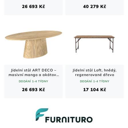
220 cm
26 693 Kč
40 279 Kč
Jídelní stůl ART DECO –
Jídelní stůl Loft, hnědý,
masivní mango a akátové
regenerované dřevo
dřevo / bělený přírodní
DODÁNÍ 1-4 TÝDNY
DODÁNÍ 1-4 TÝDNY
odstín / 220 cm
26 693 Kč
17 104 Kč
Z
á
p