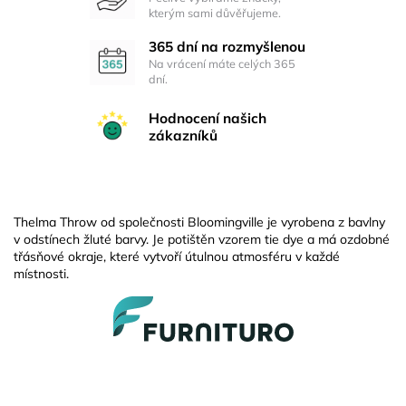
kterým sami důvěřujeme.
365 dní na rozmyšlenou
Na vrácení máte celých 365
dní.
Hodnocení našich
zákazníků
Thelma Throw od společnosti Bloomingville je vyrobena z bavlny
v odstínech žluté barvy. Je potištěn vzorem tie dye a má ozdobné
třásňové okraje, které vytvoří útulnou atmosféru v každé
místnosti.
Z
á
p
a
t
í