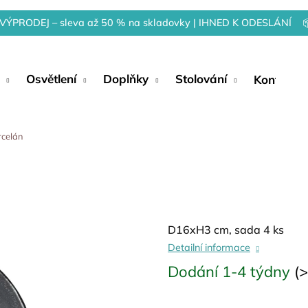
VÝPRODEJ – sleva až 50 % na skladovky | IHNED K ODESLÁNÍ 
Osvětlení
Doplňky
Stolování
Kontakty
rcelán
D16xH3 cm, sada 4 ks
Detailní informace
Dodání 1-4 týdny
(>