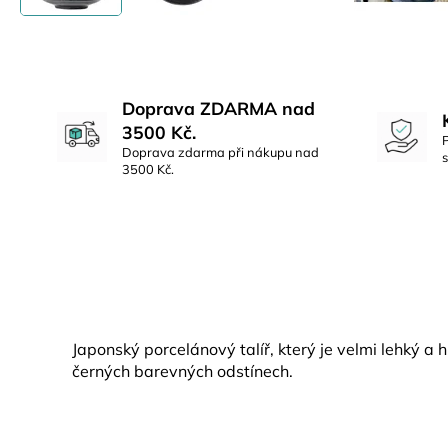
Doprava ZDARMA nad
3500 Kč.
Doprava zdarma při nákupu nad
3500 Kč.
Japonský porcelánový talíř, který je velmi lehký a h
černých barevných odstínech.
Z
á