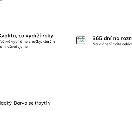
Kvalita, co vydrží roky
365 dní na roz
Pečlivě vybíráme značky, kterým
Na vrácení máte celýc
sami důvěřujeme.
ladký. Barva se třpytí v