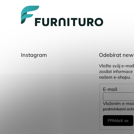
p
a
t
í
Instagram
Odebírat news
Vložte svůj e-ma
zasílat informace
našem e-shopu.
E-mail
Vložením e-mail
podmínkami ochr
Přihlásit se