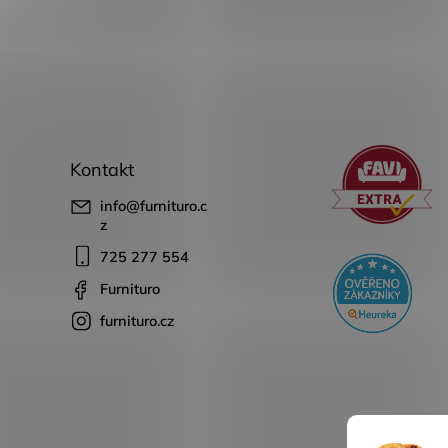
Kontakt
info
@
furnituro.c
z
725 277 554
Furnituro
furnituro.cz