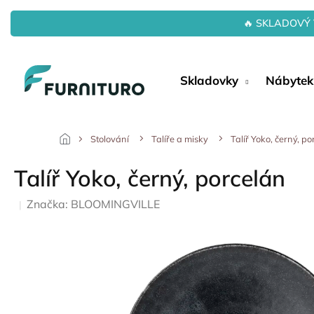
Přejít
na
🔥 SKLADOVÝ 
obsah
Skladovky
Nábytek
Stolování
Talíře a misky
Talíř Yoko, černý, po
Talíř Yoko, černý, porcelán
Značka:
BLOOMINGVILLE