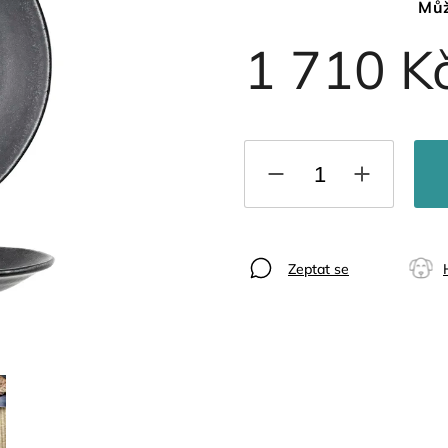
Můž
1 710 K
Zeptat se