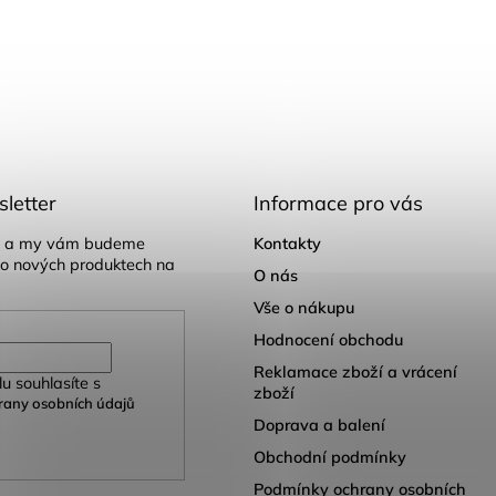
letter
Informace pro vás
il a my vám budeme
Kontakty
 o nových produktech na
O nás
Vše o nákupu
Hodnocení obchodu
Reklamace zboží a vrácení
u souhlasíte s
zboží
any osobních údajů
Doprava a balení
Obchodní podmínky
Podmínky ochrany osobních