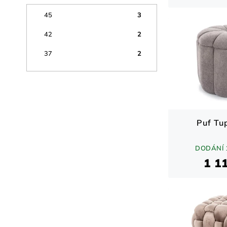
3
45
2
42
2
37
Puf Tu
DODÁNÍ 
1 1