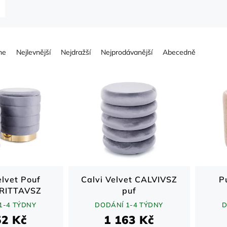
me
Nejlevnější
Nejdražší
Nejprodávanější
Abecedně
elvet Pouf
Calvi Velvet CALVIVSZ
P
BRITTAVSZ
puf
1-4 TÝDNY
DODÁNÍ 1-4 TÝDNY
D
52 Kč
1 163 Kč