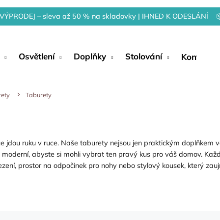
VÝPRODEJ – sleva až 50 % na skladovky | IHNED K ODESLÁNÍ 
Osvětlení
Doplňky
Stolování
Kontakty
rety
Taburety
ce jdou ruku v ruce. Naše taburety nejsou jen praktickým doplňkem v
 moderní, abyste si mohli vybrat ten pravý kus pro váš domov. Každý 
zení, prostor na odpočinek pro nohy nebo stylový kousek, který zauj