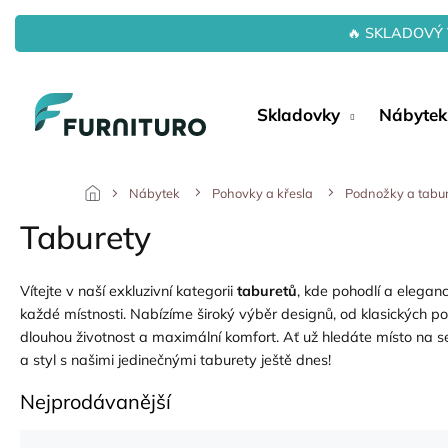
Přejít
na
🔥 SKLADOVÝ 
obsah
Skladovky
Nábytek
Nábytek
Pohovky a křesla
Podnožky a tabu
Taburety
Vítejte v naší exkluzivní kategorii
taburetů
, kde pohodlí a elegan
každé místnosti. Nabízíme široký výběr designů, od klasických po
dlouhou životnost a maximální komfort. Ať už hledáte místo na se
a styl s našimi jedinečnými taburety ještě dnes!
Nejprodávanější