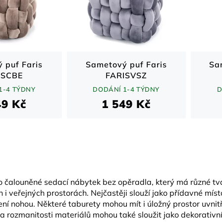
 puf Faris
Sametový puf Faris
Sa
ISCBE
FARISVSZ
1-4 TÝDNY
DODÁNÍ 1-4 TÝDNY
D
49 Kč
1 549 Kč
O
v
l
á
to čalouněné sedací nábytek bez opěradla, který má různé tvar
d
i veřejných prostorách. Nejčastěji slouží jako přídavné míst
a
c
ní nohou. Některé taburety mohou mít i úložný prostor uvnitř,
í
 rozmanitosti materiálů mohou také sloužit jako dekorativní 
p