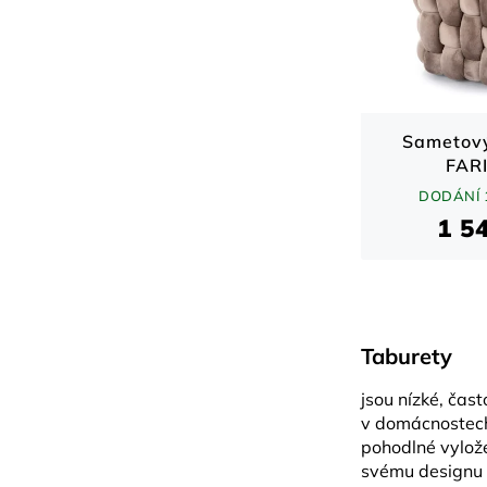
Sametový
FAR
DODÁNÍ 
1 5
Taburety
jsou nízké, čas
v domácnostech 
pohodlné vylože
svému designu a