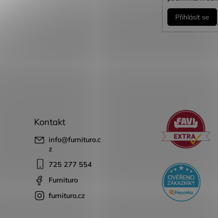
Přihlásit se
Kontakt
info
@
furnituro.c
z
725 277 554
Furnituro
furnituro.cz