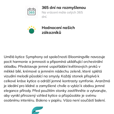
365 dní na rozmyšlenou
Na vrácení máte celých 365
dní.
Hodnocení našich
zákazníků
Umělá kytice Symphony od společnosti Bloomingville navozuje
pocit harmonie a jemnosti a připomíná uklidňující orchestrální
skladbu. Představuje jemné uspořádání květinových prvků v
měkké bílé, krémové a jemném nádechu zeleně, které splétá
vizuální melodii působící na smysly. Každý stonek přispívá k
celkové kráse kytice a odráží jemné kontrasty symfonie. Aranžmá
je ideální pro klidné a zamyšlené chvíle a vybízí k obdivu jemné
elegance přírody. Před použitím stonky zastřihněte a vytvarujte,
aby vynikl přirozený vzhled kytice a přizpůsobte je svému
osobnímu interiéru. Baleno v papíru. Váza není součástí balení.
Z