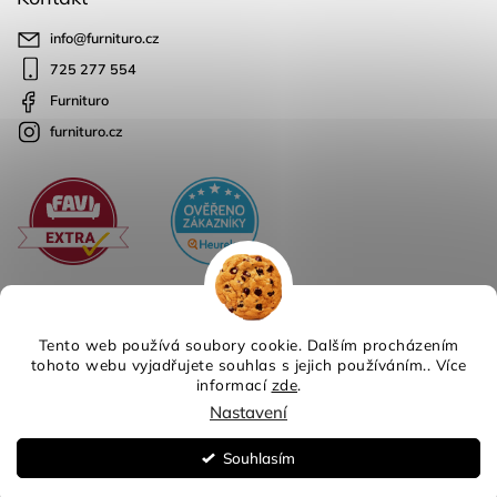
info
@
furnituro.cz
725 277 554
Furnituro
furnituro.cz
Tento web používá soubory cookie. Dalším procházením
tohoto webu vyjadřujete souhlas s jejich používáním.. Více
informací
zde
.
Copyright 2026
Furnituro
. Všechna práva vyhrazena.
Nastavení
Design
Shoptak.cz
| Platforma
Shoptet
Souhlasím