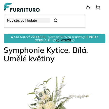
Přejít
na
obsah
Hledat
🔥 SKLADOVÝ VÝPRODEJ – sleva až 50 % na skladovky | IHNED K
ODESLÁNÍ 📦
👉 VYUŽÍT
📦
Symphonie Kytice, Bílá,
Umělé květiny