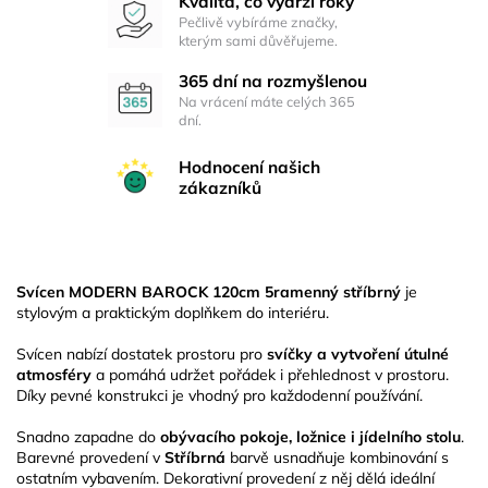
Kvalita, co vydrží roky
Pečlivě vybíráme značky,
kterým sami důvěřujeme.
365 dní na rozmyšlenou
Na vrácení máte celých 365
dní.
Hodnocení našich
zákazníků
Svícen MODERN BAROCK 120cm 5ramenný stříbrný
je
stylovým a praktickým doplňkem do interiéru.
Svícen nabízí dostatek prostoru pro
svíčky a vytvoření útulné
atmosféry
a pomáhá udržet pořádek i přehlednost v prostoru.
Díky pevné konstrukci je vhodný pro každodenní používání.
Snadno zapadne do
obývacího pokoje, ložnice i jídelního stolu
.
Barevné provedení v
Stříbrná
barvě usnadňuje kombinování s
ostatním vybavením. Dekorativní provedení z něj dělá ideální