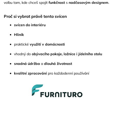
volbu tam, kde chceš spojit
funkčnost
s
nadčasovým designem
.
Proč si vybrat právě tento svícen
svícen do interiéru
Hliník
praktické
využití v domácnosti
vhodný do
obývacího pokoje, ložnice i jídelního stolu
snadná údržba
a
dlouhá životnost
kvalitní zpracování
pro každodenní používání
Z
á
p
a
t