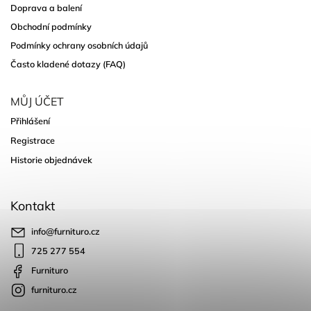
Doprava a balení
Obchodní podmínky
Podmínky ochrany osobních údajů
Často kladené dotazy (FAQ)
MŮJ ÚČET
Přihlášení
Registrace
Historie objednávek
Kontakt
info
@
furnituro.cz
725 277 554
Furnituro
furnituro.cz