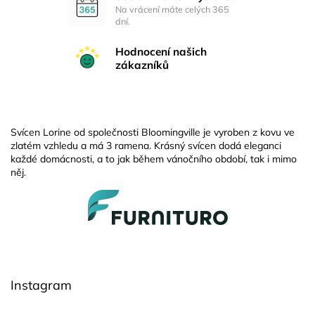
Na vrácení máte celých 365
dní.
Hodnocení našich
zákazníků
Svícen Lorine od společnosti Bloomingville je vyroben z kovu ve
zlatém vzhledu a má 3 ramena. Krásný svícen dodá eleganci
každé domácnosti, a to jak během vánočního období, tak i mimo
něj.
Z
á
p
a
t
í
Instagram