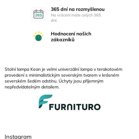
365 dní na rozmyšlenou
Na vrácení máte celých 365
dní.
Hodnocení našich
zákazníků
Stolní lampa Kean je velmi univerzální lampa v terakotovém
provedení s minimalistickým severským tvarem v krásném
severském šedém odstínu. Úchyty jsou příjemným
nepředvídatelným detailem.
Z
á
p
a
t
í
Instagram