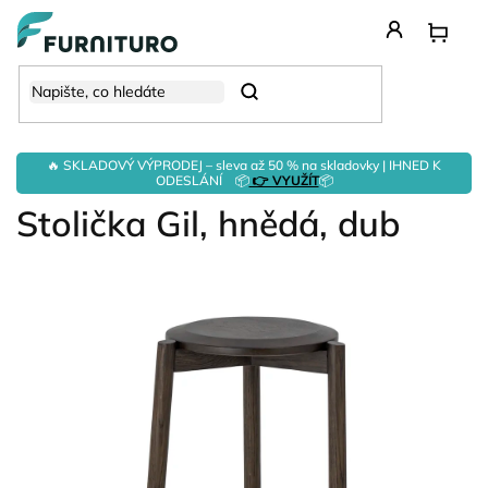
Přejít
na
obsah
Hledat
🔥 SKLADOVÝ VÝPRODEJ – sleva až 50 % na skladovky | IHNED K
ODESLÁNÍ 📦
👉 VYUŽÍT
📦
Stolička Gil, hnědá, dub