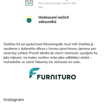
Na vrácení máte celých 365
dní.
Hodnocení našich
zákazníků
Stolička Gil od společnosti Bloomingville musí mít! Stolička je
vyrobena z dubového dřeva s černou povrchovou úpravou pro
severský vzhled. Prostě ideální do všech místností, využijete ho
jako taburet, na malou rostlinu nebo jako odkládací stolek -
rozhodněte se sami! Taburety lze stohovat na sebe.
Z
á
p
a
t
í
Instagram