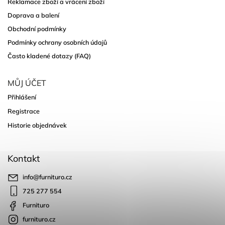
Reklamace zboží a vrácení zboží
Doprava a balení
Obchodní podmínky
Podmínky ochrany osobních údajů
Často kladené dotazy (FAQ)
MŮJ ÚČET
Přihlášení
Registrace
Historie objednávek
Kontakt
info
@
furnituro.cz
725 277 554
Furnituro
furnituro.cz