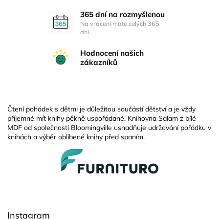
365 dní na rozmyšlenou
Na vrácení máte celých 365
dní.
Hodnocení našich
zákazníků
Čtení pohádek s dětmi je důležitou součástí dětství a je vždy
příjemné mít knihy pěkně uspořádané. Knihovna Salam z bílé
MDF od společnosti Bloomingville usnadňuje udržování pořádku v
knihách a výběr oblíbené knihy před spaním.
Z
á
p
a
t
í
Instagram