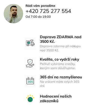
Rádi vám poradíme
+420 725 277 554
Od 7:00 do 19:00
Doprava ZDARMA nad
3500 Kč.
Doprava zdarma při nákupu
nad 3500 Kč.
Kvalita, co vydrží roky
Pečlivě vybíráme značky,
kterým sami důvěřujeme.
365 dní na rozmyšlenou
Na vrácení máte celých 365
dní.
Hodnocení našich
zákazníků