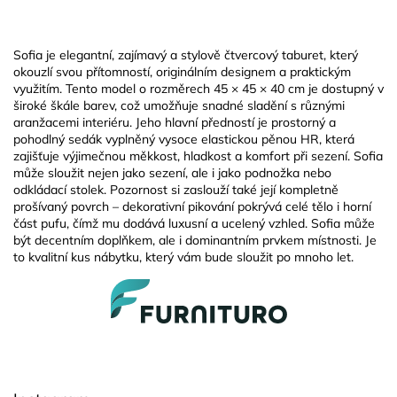
Sofia je elegantní, zajímavý a stylově čtvercový taburet, který
okouzlí svou přítomností, originálním designem a praktickým
využitím. Tento model o rozměrech 45 × 45 × 40 cm je dostupný v
široké škále barev, což umožňuje snadné sladění s různými
aranžacemi interiéru. Jeho hlavní předností je prostorný a
pohodlný sedák vyplněný vysoce elastickou pěnou HR, která
zajišťuje výjimečnou měkkost, hladkost a komfort při sezení. Sofia
může sloužit nejen jako sezení, ale i jako podnožka nebo
odkládací stolek. Pozornost si zaslouží také její kompletně
prošívaný povrch – dekorativní pikování pokrývá celé tělo i horní
část pufu, čímž mu dodává luxusní a ucelený vzhled. Sofia může
být decentním doplňkem, ale i dominantním prvkem místnosti. Je
to kvalitní kus nábytku, který vám bude sloužit po mnoho let.
Z
á
p
a
t
í