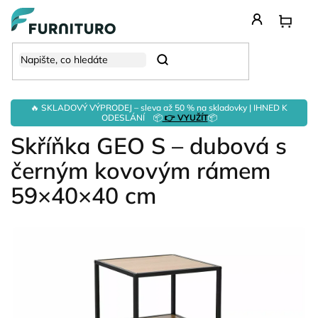
Přejít
na
obsah
Hledat
🔥 SKLADOVÝ VÝPRODEJ – sleva až 50 % na skladovky | IHNED K
ODESLÁNÍ 📦
👉 VYUŽÍT
📦
Skříňka GEO S – dubová s
černým kovovým rámem
59×40×40 cm