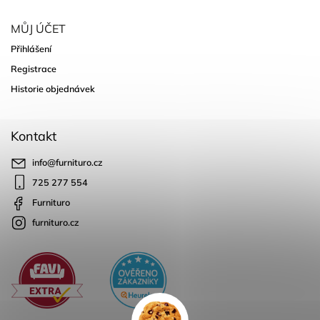
MŮJ ÚČET
Přihlášení
Registrace
Historie objednávek
Kontakt
info
@
furnituro.cz
725 277 554
Furnituro
furnituro.cz