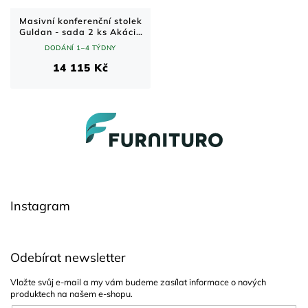
Masivní konferenční stolek
Guldan - sada 2 ks Akácie
70x70 cm
DODÁNÍ 1–4 TÝDNY
14 115 Kč
Z
á
p
a
t
í
Instagram
Odebírat newsletter
Vložte svůj e-mail a my vám budeme zasílat informace o nových
produktech na našem e-shopu.