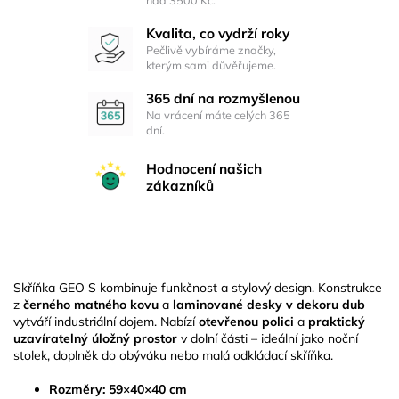
Kvalita, co vydrží roky
Pečlivě vybíráme značky,
kterým sami důvěřujeme.
365 dní na rozmyšlenou
Na vrácení máte celých 365
dní.
Hodnocení našich
zákazníků
Skříňka GEO S kombinuje funkčnost a stylový design. Konstrukce
z
černého matného kovu
a
laminované desky v dekoru dub
vytváří industriální dojem. Nabízí
otevřenou polici
a
praktický
uzavíratelný úložný prostor
v dolní části – ideální jako noční
stolek, doplněk do obýváku nebo malá odkládací skříňka.
Rozměry:
59×40×40 cm