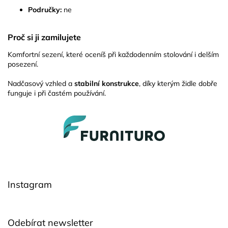
Područky:
ne
Proč si ji zamilujete
Komfortní sezení, které oceníš při každodenním stolování i delším
posezení.
Nadčasový vzhled a
stabilní konstrukce
, díky kterým židle dobře
funguje i při častém používání.
Z
á
p
a
t
í
Instagram
Odebírat newsletter