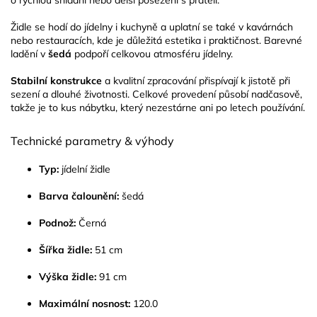
Židle se hodí do jídelny i kuchyně a uplatní se také v kavárnách
nebo restauracích, kde je důležitá estetika i praktičnost. Barevné
ladění v
šedá
podpoří celkovou atmosféru jídelny.
Stabilní konstrukce
a kvalitní zpracování přispívají k jistotě při
sezení a dlouhé životnosti. Celkové provedení působí nadčasově,
takže je to kus nábytku, který nezestárne ani po letech používání.
Technické parametry & výhody
Typ:
jídelní židle
Barva čalounění:
šedá
Podnož:
Černá
Šířka židle:
51 cm
Výška židle:
91 cm
Maximální nosnost:
120.0