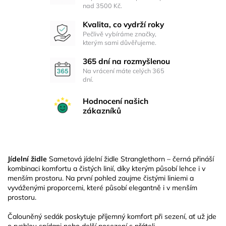
nad 3500 Kč.
Kvalita, co vydrží roky
Pečlivě vybíráme značky,
kterým sami důvěřujeme.
365 dní na rozmyšlenou
Na vrácení máte celých 365
dní.
Hodnocení našich
zákazníků
Jídelní židle
Sametová jídelní židle Stranglethorn – černá přináší
kombinaci komfortu a čistých linií, díky kterým působí lehce i v
menším prostoru. Na první pohled zaujme čistými liniemi a
vyváženými proporcemi, které působí elegantně i v menším
prostoru.
Čalouněný sedák poskytuje příjemný komfort při sezení, ať už jde
o rychlou snídani nebo delší posezení s přáteli.