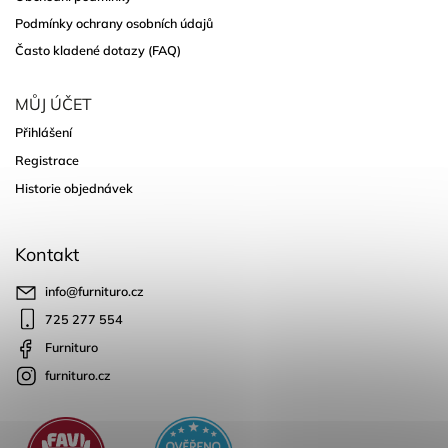
Podmínky ochrany osobních údajů
Často kladené dotazy (FAQ)
MŮJ ÚČET
Přihlášení
Registrace
Historie objednávek
Kontakt
info
@
furnituro.cz
725 277 554
Furnituro
furnituro.cz