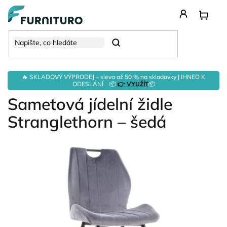
Přejít
na
obsah
Hledat
🔥 SKLADOVÝ VÝPRODEJ – sleva až 50 % na skladovky | IHNED K
ODESLÁNÍ 📦
👉 VYUŽÍT
📦
Sametová jídelní židle
Stranglethorn – šedá