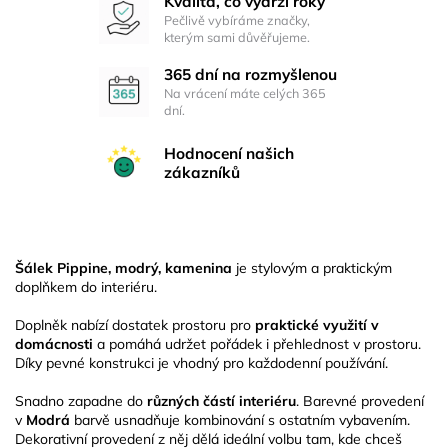
Kvalita, co vydrží roky
Pečlivě vybíráme značky,
kterým sami důvěřujeme.
365 dní na rozmyšlenou
Na vrácení máte celých 365
dní.
Hodnocení našich
zákazníků
Šálek Pippine, modrý, kamenina
je stylovým a praktickým
doplňkem do interiéru.
Doplněk nabízí dostatek prostoru pro
praktické využití v
domácnosti
a pomáhá udržet pořádek i přehlednost v prostoru.
Díky pevné konstrukci je vhodný pro každodenní používání.
Snadno zapadne do
různých částí interiéru
. Barevné provedení
v
Modrá
barvě usnadňuje kombinování s ostatním vybavením.
Dekorativní provedení z něj dělá ideální volbu tam, kde chceš