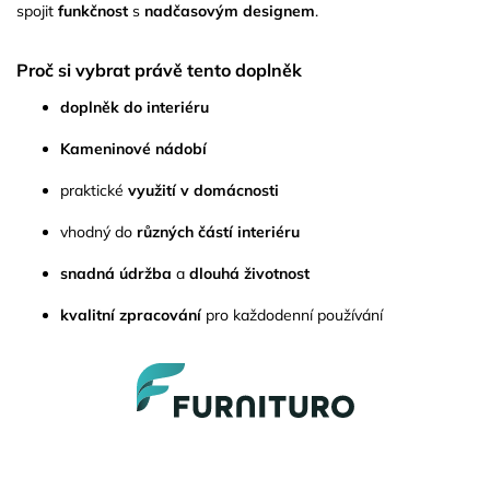
spojit
funkčnost
s
nadčasovým designem
.
Proč si vybrat právě tento doplněk
doplněk do interiéru
Kameninové nádobí
praktické
využití v domácnosti
vhodný do
různých částí interiéru
snadná údržba
a
dlouhá životnost
kvalitní zpracování
pro každodenní používání
Z
á
p
a
t