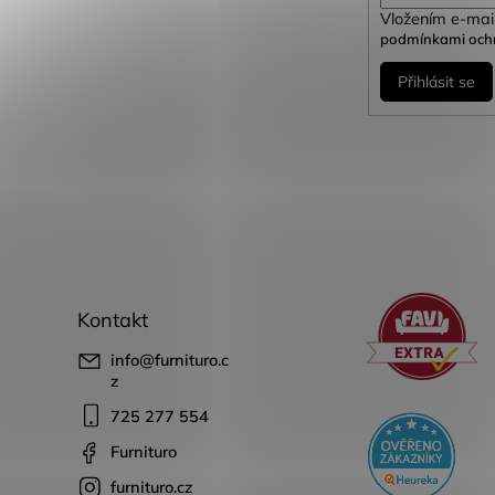
Vložením e-mail
podmínkami ochr
Přihlásit se
Kontakt
info
@
furnituro.c
z
725 277 554
Furnituro
furnituro.cz