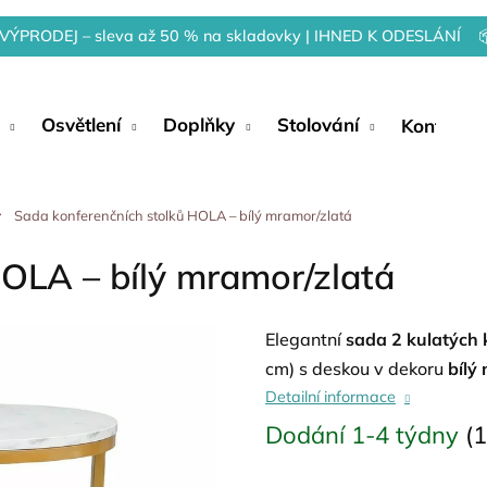
VÝPRODEJ – sleva až 50 % na skladovky | IHNED K ODESLÁNÍ 
Osvětlení
Doplňky
Stolování
Kontakty
Sada konferenčních stolků HOLA – bílý mramor/zlatá
OLA – bílý mramor/zlatá
Elegantní
sada 2 kulatých 
cm) s deskou v dekoru
bílý
Detailní informace
Dodání 1-4 týdny
(1