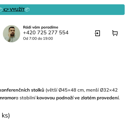

👉 VYUŽÍT
📦
Rádi vám poradíme
+420 725 277 554
Od 7:00 do 19:00
konferenčních stolků
(větší Ø45×48 cm, menší Ø32×42
 mramor
a stabilní
kovovou podnoží ve zlatém provedení
.
 ks)