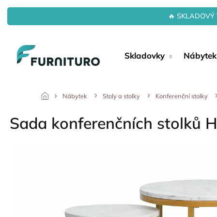
Přejít
na
🔥 SKLADOVÝ 
obsah
Skladovky
Nábytek
Nábytek
Stoly a stolky
Konferenční stolky
Sada konferenčních stolků H