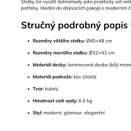
Stolky lze využít dohromady jako praktický set n
potřeby. Ideální do obývacích pokojů s moderním č
Stručný podrobný popis 
Rozměry většího stolku:
Ø45×48 cm
Rozměry menšího stolku:
Ø32×42 cm
Materiál desky:
laminovaná deska (bílý mram
Materiál podnože:
kov (zlatá)
Tvar:
kulatý
Hmotnost celé sady:
6,5 kg
Styl:
moderní, glamour, elegantní