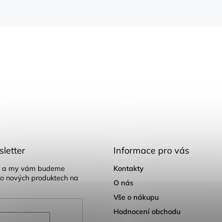
letter
Informace pro vás
il a my vám budeme
Kontakty
 o nových produktech na
O nás
Vše o nákupu
Hodnocení obchodu