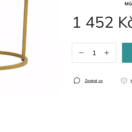
Mů
1 452 K
Zeptat se