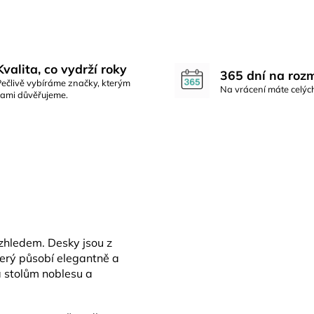
Kvalita, co vydrží roky
365 dní na roz
Pečlivě vybíráme značky, kterým
Na vrácení máte celýc
sami důvěřujeme.
zhledem. Desky jsou z
terý působí elegantně a
stolům noblesu a