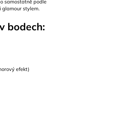
ebo samostatně podle
i glamour stylem.
v bodech:
orový efekt)