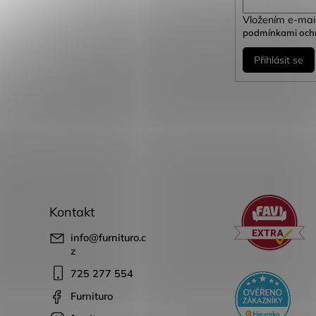
Vložením e-mail
podmínkami ochr
Přihlásit se
Kontakt
info
@
furnituro.c
z
725 277 554
Furnituro