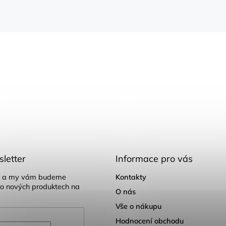
letter
Informace pro vás
il a my vám budeme
Kontakty
 o nových produktech na
O nás
Vše o nákupu
Hodnocení obchodu