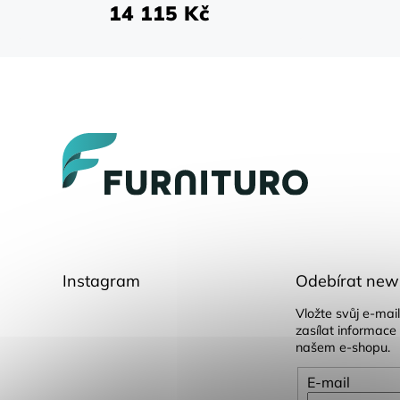
14 115 Kč
Z
á
p
a
t
í
Instagram
Odebírat news
Vložte svůj e-ma
zasílat informace
našem e-shopu.
E-mail