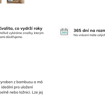
Kvalita, co vydrží roky
365 dní na roz
Pečlivě vybíráme značky, kterým
Na vrácení máte celýc
sami důvěřujeme.
e vyroben z bambusu a má
 ideální pro uložení
lně nebo ložnici. Lze jej