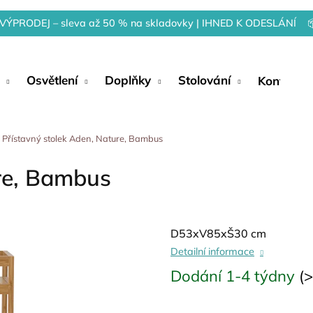
VÝPRODEJ – sleva až 50 % na skladovky | IHNED K ODESLÁNÍ 
Osvětlení
Doplňky
Stolování
Kontakty
Přístavný stolek Aden, Nature, Bambus
ure, Bambus
D53xV85xŠ30 cm
Detailní informace
Dodání 1-4 týdny
(>