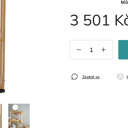
Mů
3 501 K
Zeptat se