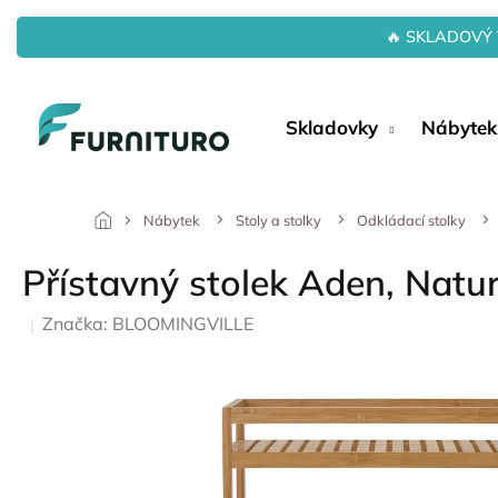
Přejít
na
🔥 SKLADOVÝ 
obsah
Skladovky
Nábytek
Nábytek
Stoly a stolky
Odkládací stolky
Přístavný stolek Aden, Nat
Značka:
BLOOMINGVILLE