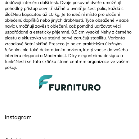
dodávají interiéru další lesk. Dvoje posuvné dveře umožňují
pohodlný přístup dovnitř skříně a uvnitř je šest polic, každá s
úložNeu kapacitou až 10 kg. Je to ideální místo pro uložení
oblečení, doplňků nebo jiných drobNestí. Tyče obsažené v sadě
navíc umožňují zavěsit oblečení, což pomáhá udržovat věci
uspořádané a esteticky příjemné. 0,5 cm vysoké Nehy z černého
plastu a skluzavka ve stejné barvě zaručují stabilitu. Varianta
zrcadlové šatní skříně Prescco je nejen praktickým úložným
řešením, ale také dekorativním prvkem, který vnese do vašeho
interiéru eleganci a Moderníost. Díky elegantnímu designu a
funkčNesti se tato skříňka stane centrem organizace ve vašem
pokoji.
Z
á
p
a
t
í
Instagram