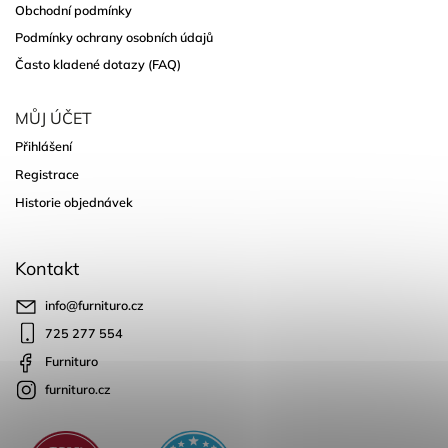
Obchodní podmínky
Podmínky ochrany osobních údajů
Často kladené dotazy (FAQ)
MŮJ ÚČET
Přihlášení
Registrace
Historie objednávek
Kontakt
info
@
furnituro.cz
725 277 554
Furnituro
furnituro.cz