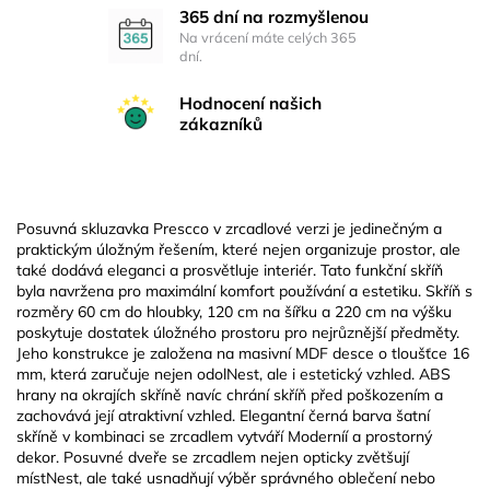
365 dní na rozmyšlenou
Na vrácení máte celých 365
dní.
Hodnocení našich
zákazníků
Posuvná skluzavka Prescco v zrcadlové verzi je jedinečným a
praktickým úložným řešením, které nejen organizuje prostor, ale
také dodává eleganci a prosvětluje interiér. Tato funkční skříň
byla navržena pro maximální komfort používání a estetiku. Skříň s
rozměry 60 cm do hloubky, 120 cm na šířku a 220 cm na výšku
poskytuje dostatek úložného prostoru pro nejrůznější předměty.
Jeho konstrukce je založena na masivní MDF desce o tloušťce 16
mm, která zaručuje nejen odolNest, ale i estetický vzhled. ABS
hrany na okrajích skříně navíc chrání skříň před poškozením a
zachovává její atraktivní vzhled. Elegantní černá barva šatní
skříně v kombinaci se zrcadlem vytváří Moderníí a prostorný
dekor. Posuvné dveře se zrcadlem nejen opticky zvětšují
místNest, ale také usnadňují výběr správného oblečení nebo