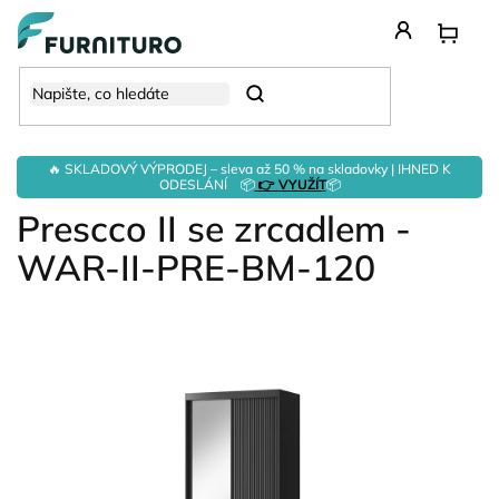
Přejít
na
obsah
Hledat
🔥 SKLADOVÝ VÝPRODEJ – sleva až 50 % na skladovky | IHNED K
ODESLÁNÍ 📦
👉 VYUŽÍT
📦
Prescco II se zrcadlem -
WAR-II-PRE-BM-120