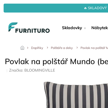
Přejít
na
🔥 SKLADOVÝ 
obsah
Skladovky
Nábytek
Doplňky
Polštáře a deky
Povlak na polštář M
Povlak na polštář Mundo (bez
Značka:
BLOOMINGVILLE