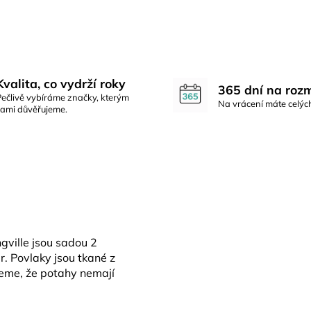
Kvalita, co vydrží roky
365 dní na roz
Pečlivě vybíráme značky, kterým
Na vrácení máte celýc
sami důvěřujeme.
gville jsou sadou 2
. Povlaky jsou tkané z
jeme, že potahy nemají