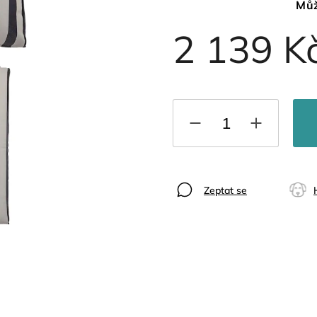
Můž
2 139 K
Zeptat se