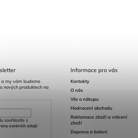
letter
Informace pro vás
il a my vám budeme
Kontakty
 o nových produktech na
O nás
Vše o nákupu
Hodnocení obchodu
Reklamace zboží a vrácení
u souhlasíte s
zboží
any osobních údajů
Doprava a balení