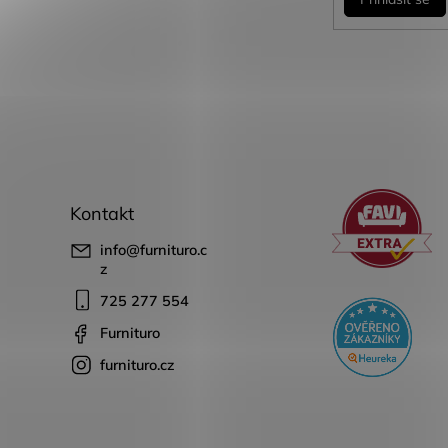
Kontakt
info
@
furnituro.c
z
725 277 554
Furnituro
furnituro.cz