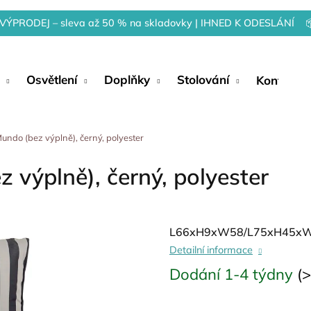
VÝPRODEJ – sleva až 50 % na skladovky | IHNED K ODESLÁNÍ 
Osvětlení
Doplňky
Stolování
Kontakty
undo (bez výplně), černý, polyester
 výplně), černý, polyester
L66xH9xW58/L75xH45xW9
Detailní informace
Dodání 1-4 týdny
(>