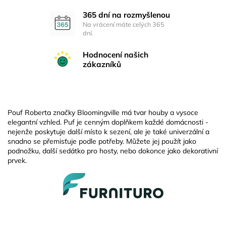
365 dní na rozmyšlenou
Na vrácení máte celých 365
dní.
Hodnocení našich
zákazníků
Pouf Roberta značky Bloomingville má tvar houby a vysoce
elegantní vzhled. Puf je cenným doplňkem každé domácnosti -
nejenže poskytuje další místo k sezení, ale je také univerzální a
snadno se přemisťuje podle potřeby. Můžete jej použít jako
podnožku, další sedátko pro hosty, nebo dokonce jako dekorativní
prvek.
Z
á
p
a
t