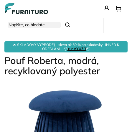
Přejít
na
obsah
Hledat
🔥 SKLADOVÝ VÝPRODEJ – sleva až 50 % na skladovky | IHNED K
ODESLÁNÍ 📦
👉 VYUŽÍT
📦
Pouf Roberta, modrá,
recyklovaný polyester