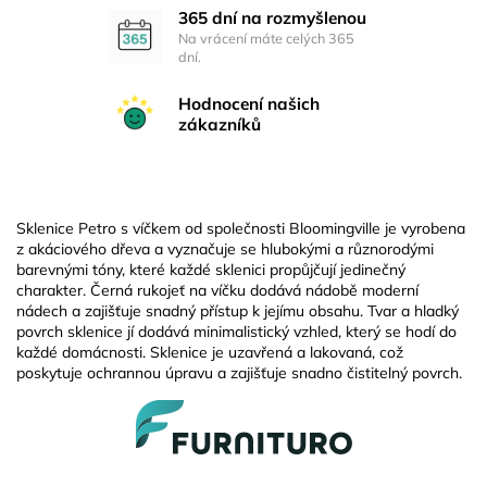
365 dní na rozmyšlenou
Na vrácení máte celých 365
dní.
Hodnocení našich
zákazníků
Sklenice Petro s víčkem od společnosti Bloomingville je vyrobena
z akáciového dřeva a vyznačuje se hlubokými a různorodými
barevnými tóny, které každé sklenici propůjčují jedinečný
charakter. Černá rukojeť na víčku dodává nádobě moderní
nádech a zajišťuje snadný přístup k jejímu obsahu. Tvar a hladký
povrch sklenice jí dodává minimalistický vzhled, který se hodí do
každé domácnosti. Sklenice je uzavřená a lakovaná, což
poskytuje ochrannou úpravu a zajišťuje snadno čistitelný povrch.
Z
á
p
a