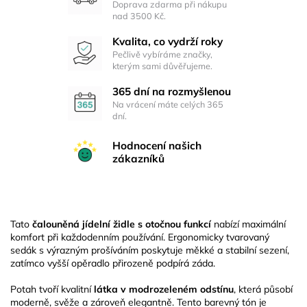
Doprava zdarma při nákupu
nad 3500 Kč.
Kvalita, co vydrží roky
Pečlivě vybíráme značky,
kterým sami důvěřujeme.
365 dní na rozmyšlenou
Na vrácení máte celých 365
dní.
Hodnocení našich
zákazníků
Tato
čalouněná jídelní židle s otočnou funkcí
nabízí maximální
komfort při každodenním používání. Ergonomicky tvarovaný
sedák s výrazným prošíváním poskytuje měkké a stabilní sezení,
zatímco vyšší opěradlo přirozeně podpírá záda.
Potah tvoří kvalitní
látka v modrozeleném odstínu
, která působí
moderně, svěže a zároveň elegantně. Tento barevný tón je