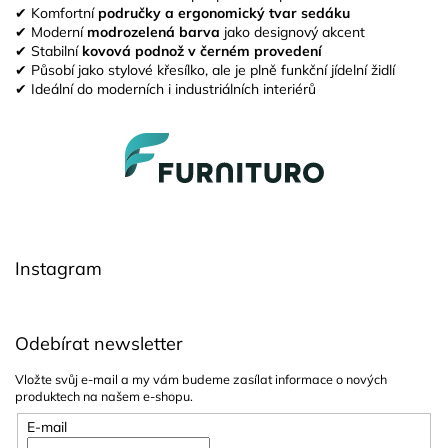
✔ Komfortní
područky a ergonomický tvar sedáku
✔ Moderní
modrozelená barva
jako designový akcent
✔ Stabilní
kovová podnož v černém provedení
✔ Působí jako stylové křesílko, ale je plně funkční jídelní židlí
✔ Ideální do moderních i industriálních interiérů
Z
á
p
a
t
í
Instagram
Odebírat newsletter
Vložte svůj e-mail a my vám budeme zasílat informace o nových
produktech na našem e-shopu.
E-mail