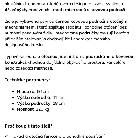
aktuálním trendem v interiérovém designu a skvěle vynikne u
dřevěných, masivních i moderních stolů s kovovou podnoží
.
Židle je vybavena pevnou
černou kovovou podnoží s otočným
mechanismem
, která zajišťuje stabilitu i pohodlné otáčení bez
nutnosti posouvání židle. Integrované
područky
zvyšují komfort
při delším stolování a dodávají židli charakter menšího
designového křesla.
Typově se jedná o
otočnou jídelní židli s područkami a kovovou
konstrukcí
, vhodnou do jídelny, obývacího prostoru, kanceláře
nebo zasedací místnosti.
Technické parametry:
Hloubka:
66 cm
Výška opěradla:
41 cm
Výška područky:
18 cm
Nosnost:
120 kg
Proč koupit tuto židli?
✔ Praktická
otočná funkce
pro pohodlné používání