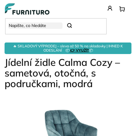
Přejít
na
obsah
Hledat
🔥 SKLADOVÝ VÝPRODEJ – sleva až 50 % na skladovky | IHNED K
ODESLÁNÍ 📦
👉 VYUŽÍT
📦
Jídelní židle Calma Cozy –
sametová, otočná, s
područkami, modrá