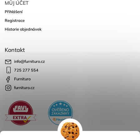
MŮJ ÚČET
Přihlášení
Registrace
Historie objednávek
Kontakt
info
@
furnituro.cz
725 277 554
Furnituro
furnituro.cz