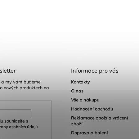
letter
Informace pro vás
il a my vám budeme
Kontakty
 o nových produktech na
O nás
Vše o nákupu
Hodnocení obchodu
Reklamace zboží a vrácení
u souhlasíte s
zboží
any osobních údajů
Doprava a balení