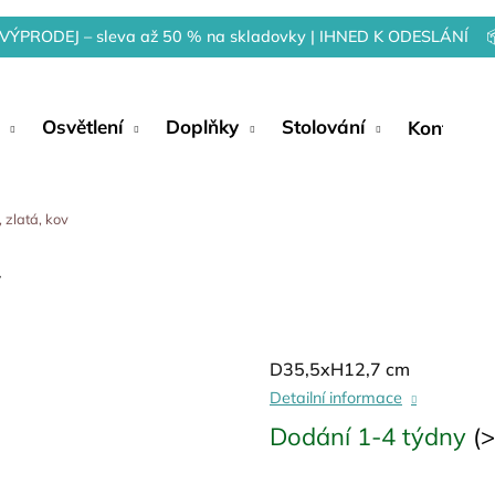
VÝPRODEJ – sleva až 50 % na skladovky | IHNED K ODESLÁNÍ 
Osvětlení
Doplňky
Stolování
Kontakty
 zlatá, kov
v
D35,5xH12,7 cm
Detailní informace
Dodání 1-4 týdny
(>