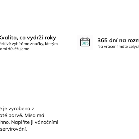
Kvalita, co vydrží roky
365 dní na roz
Pečlivě vybíráme značky, kterým
Na vrácení máte celýc
sami důvěřujeme.
e je vyrobena z
laté barvě. Mísa má
no. Naplňte ji vánočními
servírování.