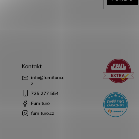
Kontakt
info
@
furnituro.c
z
725 277 554
Furnituro
furnituro.cz