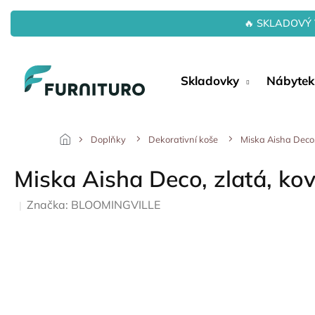
Přejít
na
🔥 SKLADOVÝ 
obsah
Skladovky
Nábytek
Doplňky
Dekorativní koše
Miska Aisha Deco,
Miska Aisha Deco, zlatá, ko
Značka:
BLOOMINGVILLE