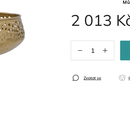
Mů
2 013 K
Zeptat se