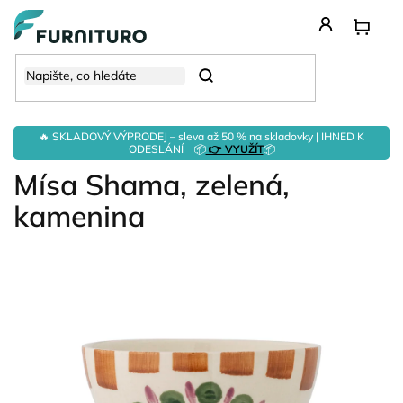
Přejít
na
obsah
Hledat
🔥 SKLADOVÝ VÝPRODEJ – sleva až 50 % na skladovky | IHNED K
ODESLÁNÍ 📦
👉 VYUŽÍT
📦
Mísa Shama, zelená,
kamenina