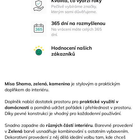
Kvalita, co vydrží roky
Pečlivě vybíráme značky,
kterým sami důvěřujeme.
365 dní na rozmyšlenou
Na vrácení máte celých 365
dní.
Hodnocení našich
zákazníků
Mísa Shama, zelená, kamenina
je stylovým a praktickým
doplňkem do interiéru.
Doplněk nabízí dostatek prostoru pro
praktické využití v
domácnosti
a pomáhá udržet pořádek i přehlednost v prostoru.
Díky pevné konstrukci je vhodný pro každodenní používání.
Snadno zapadne do
různých částí interiéru
. Barevné provedení
v
Zelená
barvě usnadňuje kombinování s ostatním vybavením.
Dekorativní provedení z něj dělá ideální volbu tam, kde chceš