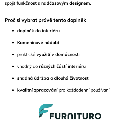
spojit
funkčnost
s
nadčasovým designem
.
Proč si vybrat právě tento doplněk
doplněk do interiéru
Kameninové nádobí
praktické
využití v domácnosti
vhodný do
různých částí interiéru
snadná údržba
a
dlouhá životnost
kvalitní zpracování
pro každodenní používání
Z
á
p
a
t