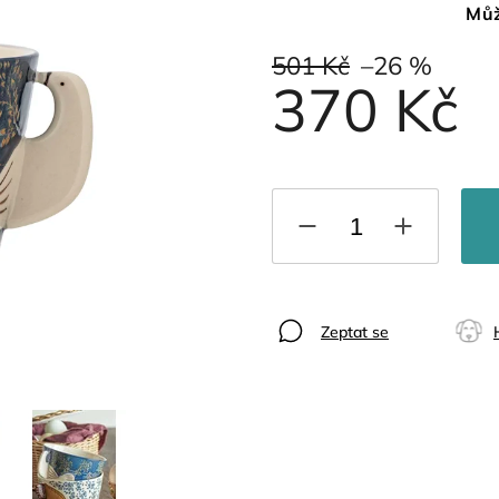
Můž
501 Kč
–26 %
370 Kč
Zeptat se