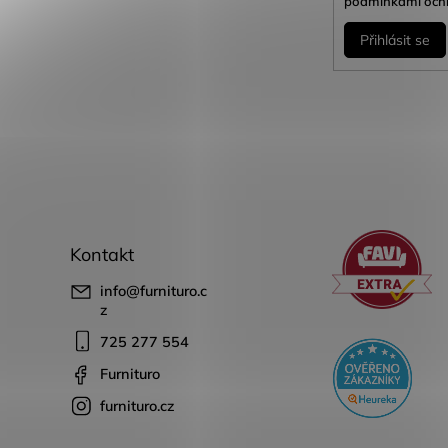
podmínkami ochr
Přihlásit se
Kontakt
info
@
furnituro.c
z
725 277 554
Furnituro
furnituro.cz