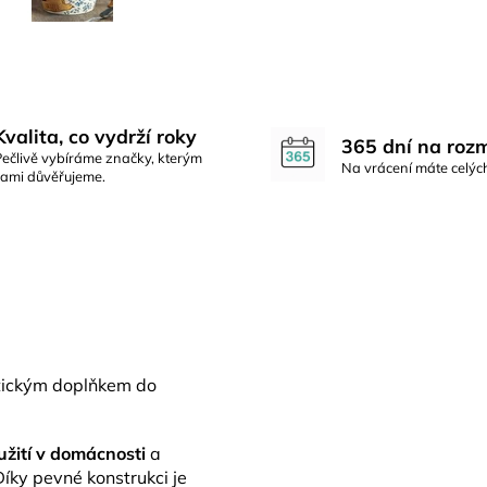
Kvalita, co vydrží roky
365 dní na roz
Pečlivě vybíráme značky, kterým
Na vrácení máte celýc
sami důvěřujeme.
tickým doplňkem do
užití v domácnosti
a
íky pevné konstrukci je