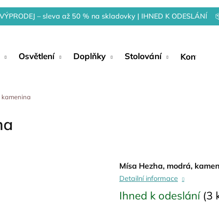
VÝPRODEJ – sleva až 50 % na skladovky | IHNED K ODESLÁNÍ 
Osvětlení
Doplňky
Stolování
Kontakty
, kamenina
na
Mísa Hezha, modrá, kame
Detailní informace
Ihned k odeslání
(3 