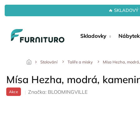
Přejít
na
🔥 SKLADOVÝ 
obsah
Skladovky
Nábytek
Stolování
Talíře a misky
Mísa Hezha, modrá
Mísa Hezha, modrá, kameni
Značka:
BLOOMINGVILLE
Akce