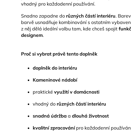
vhodný pro každodenní používání.
Snadno zapadne do
různých částí interiéru
. Bare
barvě usnadňuje kombinování s ostatním vybavení
z něj dělá ideální volbu tam, kde chceš spojit
funk
designem
.
Proč si vybrat právě tento doplněk
doplněk do interiéru
Kameninové nádobí
praktické
využití v domácnosti
vhodný do
různých částí interiéru
snadná údržba
a
dlouhá životnost
kvalitní zpracování
pro každodenní používán