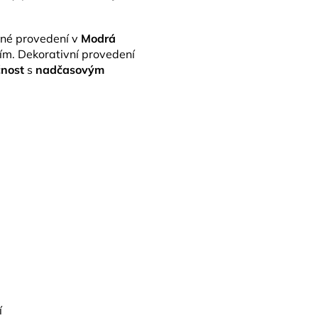
vné provedení v
Modrá
m. Dekorativní provedení
čnost
s
nadčasovým
í