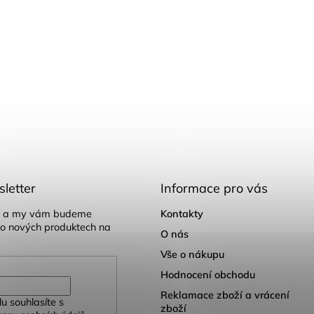
letter
Informace pro vás
il a my vám budeme
Kontakty
 o nových produktech na
O nás
Vše o nákupu
Hodnocení obchodu
Reklamace zboží a vrácení
u souhlasíte s
zboží