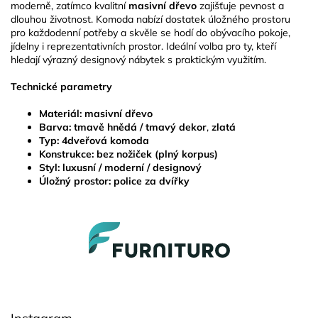
moderně, zatímco kvalitní
masivní dřevo
zajišťuje pevnost a
dlouhou životnost. Komoda nabízí dostatek úložného prostoru
pro každodenní potřeby a skvěle se hodí do obývacího pokoje,
jídelny i reprezentativních prostor. Ideální volba pro ty, kteří
hledají výrazný designový nábytek s praktickým využitím.
Technické parametry
Materiál:
masivní dřevo
Barva:
tmavě hnědá / tmavý dekor
,
zlatá
Typ:
4dveřová komoda
Konstrukce:
bez nožiček (plný korpus)
Styl:
luxusní / moderní / designový
Úložný prostor:
police za dvířky
Z
á
p
a
t
í