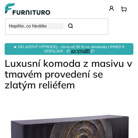
Přejít
na
obsah
Hledat
🔥 SKLADOVÝ VÝPRODEJ – sleva až 50 % na skladovky | IHNED K
ODESLÁNÍ 📦
👉 VYUŽÍT
📦
Luxusní komoda z masivu v
tmavém provedení se
zlatým reliéfem