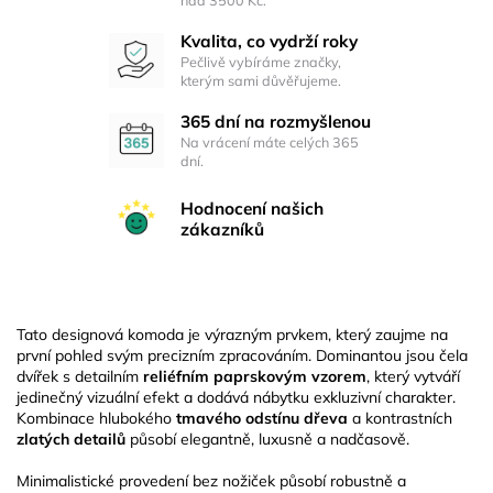
Kvalita, co vydrží roky
Pečlivě vybíráme značky,
kterým sami důvěřujeme.
365 dní na rozmyšlenou
Na vrácení máte celých 365
dní.
Hodnocení našich
zákazníků
Tato designová komoda je výrazným prvkem, který zaujme na
první pohled svým precizním zpracováním. Dominantou jsou čela
dvířek s detailním
reliéfním paprskovým vzorem
, který vytváří
jedinečný vizuální efekt a dodává nábytku exkluzivní charakter.
Kombinace hlubokého
tmavého odstínu dřeva
a kontrastních
zlatých detailů
působí elegantně, luxusně a nadčasově.
Minimalistické provedení bez nožiček působí robustně a