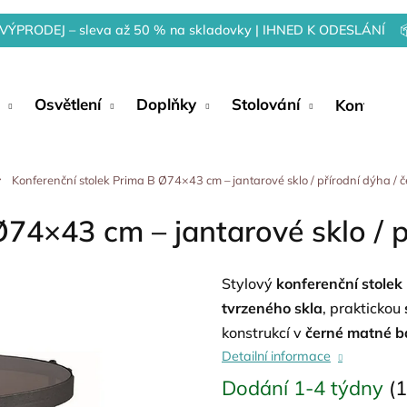
VÝPRODEJ – sleva až 50 % na skladovky | IHNED K ODESLÁNÍ 
Osvětlení
Doplňky
Stolování
Kontakty
Konferenční stolek Prima B Ø74×43 cm – jantarové sklo / přírodní dýha /
Ø74×43 cm – jantarové sklo / p
Stylový
konferenční stole
tvrzeného skla
, praktickou
konstrukcí v
černé matné b
Detailní informace
Dodání 1-4 týdny
(1