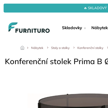
Přejít
na
🔥 SKLADOVÝ 
obsah
Skladovky
Nábytek
Nábytek
Stoly a stolky
Konferenční stolky
Konferenční stolek Prima B 