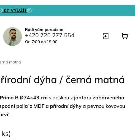

👉 VYUŽÍT
📦
Rádi vám poradíme
+420 725 277 554
Od 7:00 do 19:00
 černá matná
řírodní dýha / černá matná
k Prima B Ø74×43 cm
s deskou z
jantaru zabarveného
spodní policí z MDF a přírodní dýhy
a pevnou kovovou
arvě
.
 ks)