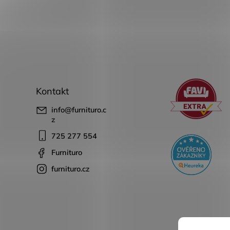
Kontakt
info
@
furnituro.c
z
725 277 554
Furnituro
furnituro.cz