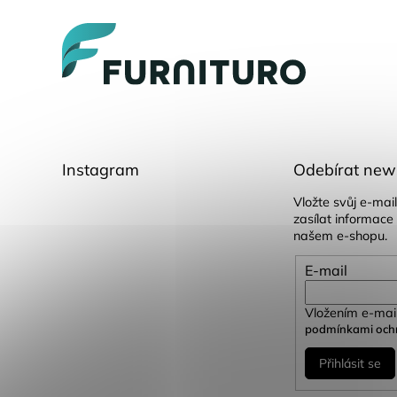
p
a
t
í
Instagram
Odebírat news
Vložte svůj e-ma
zasílat informace
našem e-shopu.
E-mail
Vložením e-mail
podmínkami ochr
Přihlásit se