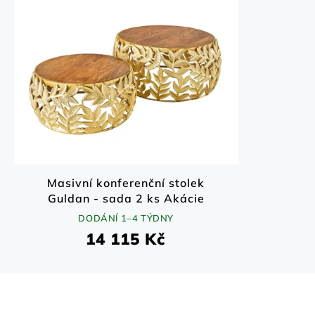
Masivní konferenční stolek
Guldan - sada 2 ks Akácie
70x70 cm
DODÁNÍ 1–4 TÝDNY
14 115 Kč
Z
á