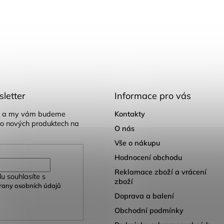
letter
Informace pro vás
il a my vám budeme
Kontakty
 o nových produktech na
O nás
Vše o nákupu
Hodnocení obchodu
Reklamace zboží a vrácení
u souhlasíte s
zboží
any osobních údajů
Doprava a balení
Obchodní podmínky