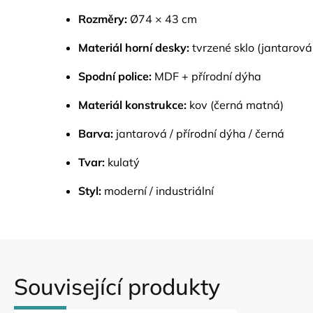
Rozměry:
Ø74 × 43 cm
Materiál horní desky:
tvrzené sklo (jantarová
Spodní police:
MDF + přírodní dýha
Materiál konstrukce:
kov (černá matná)
Barva:
jantarová / přírodní dýha / černá
Tvar:
kulatý
Styl:
moderní / industriální
Související produkty