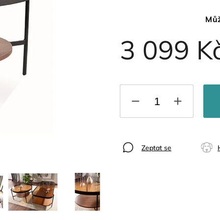
Můž
3 099 K
Zeptat se