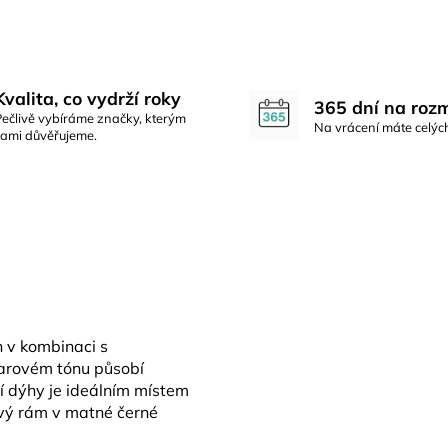
Kvalita, co vydrží roky
365 dní na roz
Pečlivě vybíráme značky, kterým
Na vrácení máte celýc
sami důvěřujeme.
 v kombinaci s
tarovém tónu působí
ní dýhy je ideálním místem
ový rám v matné černé