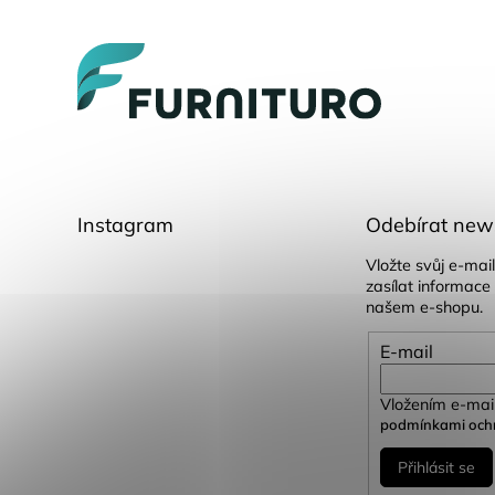
á
p
a
t
í
Instagram
Odebírat news
Vložte svůj e-ma
zasílat informace
našem e-shopu.
E-mail
Vložením e-mail
podmínkami ochr
Přihlásit se