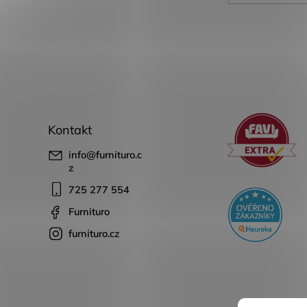
Kontakt
info
@
furnituro.c
z
725 277 554
Furnituro
furnituro.cz