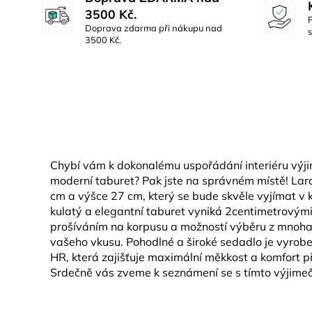
3500 Kč.
Doprava zdarma při nákupu nad
3500 Kč.
Chybí vám k dokonalému uspořádání interiéru výji
moderní taburet? Pak jste na správném místě! Lara
cm a výšce 27 cm, který se bude skvěle vyjímat v 
kulatý a elegantní taburet vyniká 2centimetrovým
prošíváním na korpusu a možností výběru z mnoha
vašeho vkusu. Pohodlné a široké sedadlo je vyrobe
HR, která zajišťuje maximální měkkost a komfort p
Srdečně vás zveme k seznámení se s tímto výjim
Z