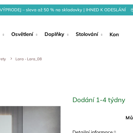
VÝPRODEJ – sleva až 50 % na skladovky | IHNED K ODESLÁNÍ 
Osvětlení
Doplňky
Stolování
Kontakty
rety
Lara - Lara_08
Dodání 1-4 týdny
Mů
Detailní informace