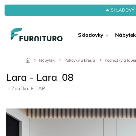
Přejít
na
🔥 SKLADOVÝ 
obsah
Skladovky
Nábytek
Nábytek
Pohovky a křesla
Podnožky a tabu
Lara - Lara_08
Značka:
ELTAP