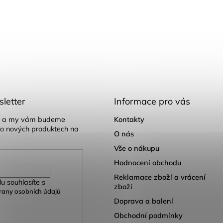
letter
Informace pro vás
il a my vám budeme
Kontakty
 o nových produktech na
O nás
Vše o nákupu
Hodnocení obchodu
Reklamace zboží a vrácení
u souhlasíte s
zboží
any osobních údajů
Doprava a balení
Obchodní podmínky