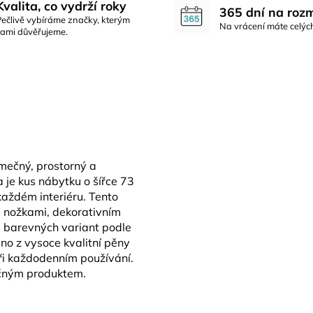
Kvalita, co vydrží roky
365 dní na roz
Pečlivě vybíráme značky, kterým
Na vrácení máte celýc
sami důvěřujeme.
mečný, prostorný a
 je kus nábytku o šířce 73
každém interiéru. Tento
i nožkami, dekorativním
 barevných variant podle
no z vysoce kvalitní pěny
ři každodenním používání.
ečným produktem.