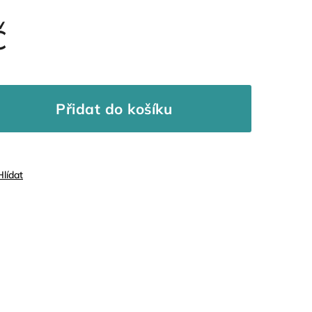
č
Přidat do košíku
Hlídat