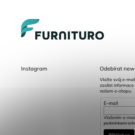
Z
á
p
a
t
í
Instagram
Odebírat news
Vložte svůj e-ma
zasílat informace
našem e-shopu.
E-mail
Vložením e-mail
podmínkami ochr
Přihlásit se