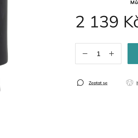
Mů
2 139 K
Zeptat se