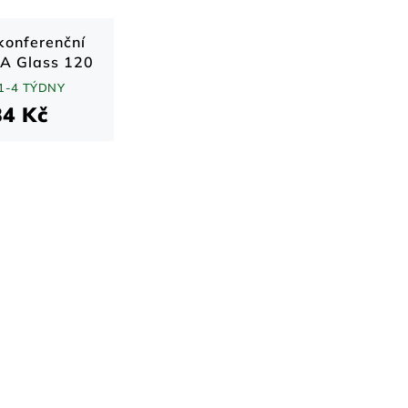
konferenční
EA Glass 120
cm
1-4 TÝDNY
84 Kč
O
v
l
á
d
a
c
í
p
r
v
k
y