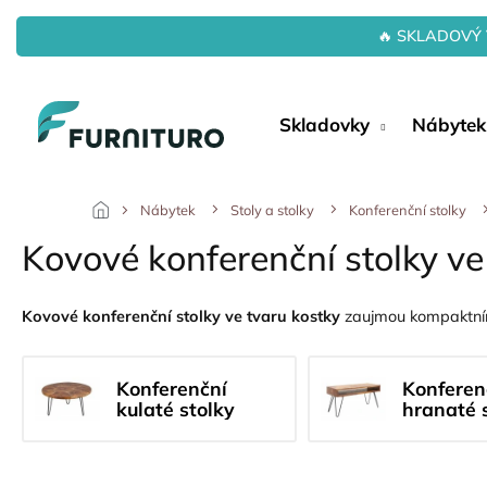
Přejít
na
🔥 SKLADOVÝ 
obsah
Skladovky
Nábytek
Nábytek
Stoly a stolky
Konferenční stolky
Kovové konferenční stolky ve
Kovové konferenční stolky ve tvaru kostky
zaujmou kompaktními
Konferenční
Konferen
kulaté stolky
hranaté 