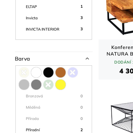
1
ELTAP
3
Invicta
3
INVICTA INTERIOR
Konferen
NATURA B
Barva
she
DODÁNÍ 
4 3
0
Bronzová
0
Měděná
0
Příroda
2
Přírodní