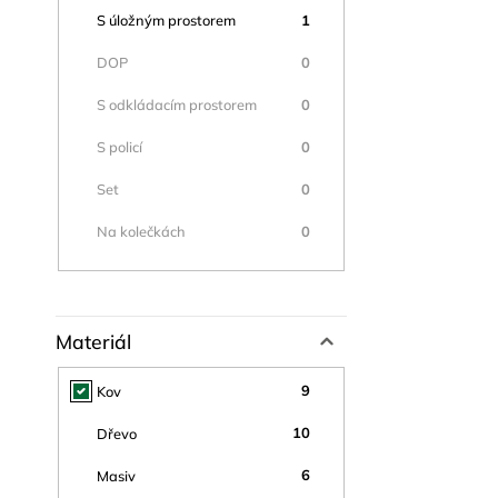
1
S úložným prostorem
0
DOP
0
S odkládacím prostorem
0
S policí
0
Set
0
Na kolečkách
Materiál
9
Kov
10
Dřevo
6
Masiv