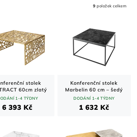
9
položek celkem
nferenční stolek
Konferenční stolek
TRACT 60cm zlatý
Marbelin 60 cm – šedý
MDF / černý kov
ODÁNÍ 1-4 TÝDNY
DODÁNÍ 1-4 TÝDNY
6 393 Kč
1 632 Kč