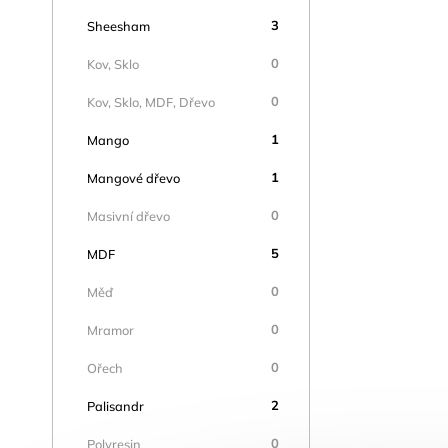
3
Sheesham
0
Kov, Sklo
0
Kov, Sklo, MDF, Dřevo
1
Mango
1
Mangové dřevo
0
Masivní dřevo
5
MDF
0
Měď
0
Mramor
0
Ořech
2
Palisandr
0
Polyresin