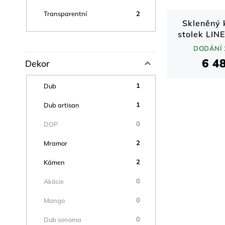
2
Transparentní
Skleněný 
stolek LIN
DODÁNÍ 
6 4
Dekor
1
Dub
1
Dub artisan
0
DOP
2
Mramor
2
Kámen
0
Akácie
0
Mango
0
Dub sonoma