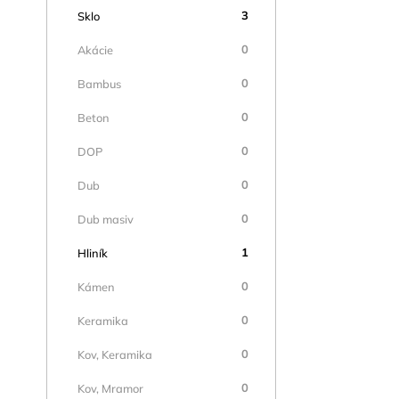
3
Sklo
0
Akácie
0
Bambus
0
Beton
0
DOP
0
Dub
0
Dub masiv
1
Hliník
0
Kámen
0
Keramika
0
Kov, Keramika
0
Kov, Mramor