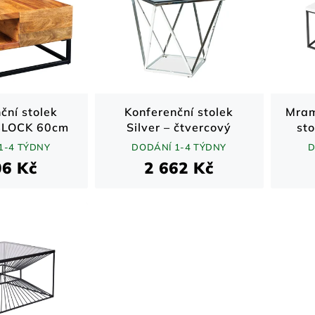
ční stolek
Konferenční stolek
Mram
LOCK 60cm
Silver – čtvercový
st
esham
skleněný stolek s
bí
1-4 TÝDNY
DODÁNÍ 1-4 TÝDNY
D
chromovou podnoží 50
06 Kč
2 662 Kč
× 50 cm