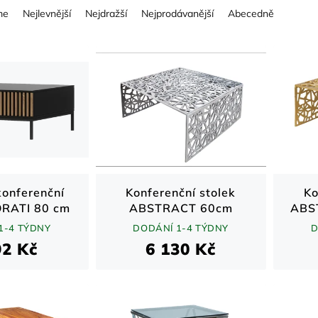
me
Nejlevnější
Nejdražší
Nejprodávanější
Abecedně
onferenční
Konferenční stolek
Ko
ORATI 80 cm
ABSTRACT 60cm
ABS
řemeslný dub
stříbrný aliminium
1-4 TÝDNY
DODÁNÍ 1-4 TÝDNY
D
92 Kč
6 130 Kč