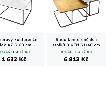
orový konferenční
Sada konferenčních
olek AZIR 60 cm –
stolků RIVEN 61/40 cm
lý efekt mramoru
– zlatá a stříbrná
ODÁNÍ 1-4 TÝDNY
DODÁNÍ 1-4 TÝDNY
1 632 Kč
6 813 Kč