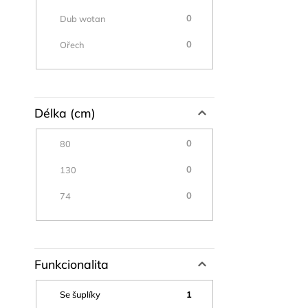
0
Dub wotan
0
Ořech
Délka (cm)
0
80
0
130
0
74
Funkcionalita
1
Se šuplíky