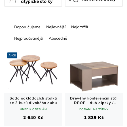
atypické stolky
Ř
Doporučujeme
Nejlevnější
Nejdražší
a
z
Nejprodávanější
Abecedně
e
n
V
í
ý
AKCE
p
p
r
i
o
s
d
p
u
r
k
o
t
d
Sada odkládacích stolků
Dřevěný konferenční stůl
ze 3 kusů divokého dubu
DROP – dub alpský /
ů
u
béžová 80 × 68 cm
IHNED K ODESLÁNÍ
DODÁNÍ 1-4 TÝDNY
k
t
2 640 Kč
1 839 Kč
ů