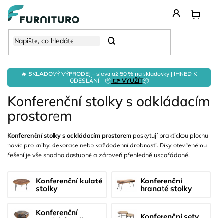
Přejít
na
obsah
Hledat
🔥 SKLADOVÝ VÝPRODEJ – sleva až 50 % na skladovky | IHNED K
ODESLÁNÍ 📦
👉 VYUŽÍT
📦
Konferenční stolky s odkládacím
prostorem
Konferenční stolky s odkládacím prostorem
poskytují praktickou plochu
navíc pro knihy, dekorace nebo každodenní drobnosti. Díky otevřenému
řešení je vše snadno dostupné a zároveň přehledně uspořádané.
Konferenční kulaté
Konferenční
stolky
hranaté stolky
Konferenční
Konferenční sety