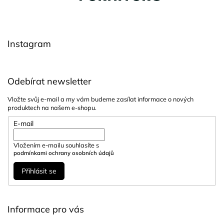
a
p
c
a
í
t
p
í
r
Instagram
v
k
y
v
Odebírat newsletter
ý
p
Vložte svůj e-mail a my vám budeme zasílat informace o nových
i
produktech na našem e-shopu.
s
u
E-mail
Vložením e-mailu souhlasíte s
podmínkami ochrany osobních údajů
Přihlásit se
Informace pro vás