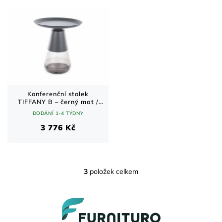
Konferenční stolek
TIFFANY B – černý mat /
černé sklo, Ø50 × 52 cm
DODÁNÍ 1-4 TÝDNY
3 776 Kč
3
položek celkem
O
v
l
Z
á
á
d